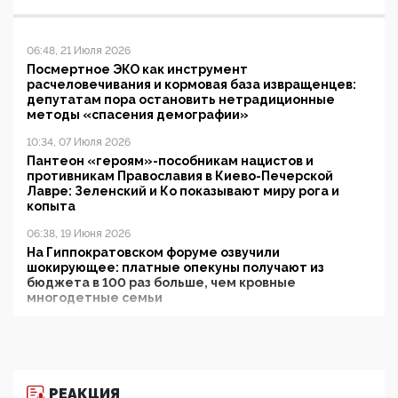
06:48, 21 Июля 2026
Посмертное ЭКО как инструмент
расчеловечивания и кормовая база извращенцев:
депутатам пора остановить нетрадиционные
методы «спасения демографии»
10:34, 07 Июля 2026
Пантеон «героям»-пособникам нацистов и
противникам Православия в Киево-Печерской
Лавре: Зеленский и Ко показывают миру рога и
копыта
06:38, 19 Июня 2026
На Гиппократовском форуме озвучили
шокирующее: платные опекуны получают из
бюджета в 100 раз больше, чем кровные
многодетные семьи
05:00, 13 Июня 2026
Разбор учебника Обществознания под редакцией
Медведева: суверенитет, традиционные ценности
и немного двоемыслия
РЕАКЦИЯ