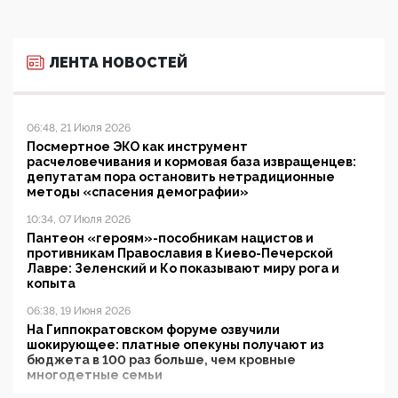
ЛЕНТА НОВОСТЕЙ
06:48, 21 Июля 2026
Посмертное ЭКО как инструмент
расчеловечивания и кормовая база извращенцев:
депутатам пора остановить нетрадиционные
методы «спасения демографии»
10:34, 07 Июля 2026
Пантеон «героям»-пособникам нацистов и
противникам Православия в Киево-Печерской
Лавре: Зеленский и Ко показывают миру рога и
копыта
06:38, 19 Июня 2026
На Гиппократовском форуме озвучили
шокирующее: платные опекуны получают из
бюджета в 100 раз больше, чем кровные
многодетные семьи