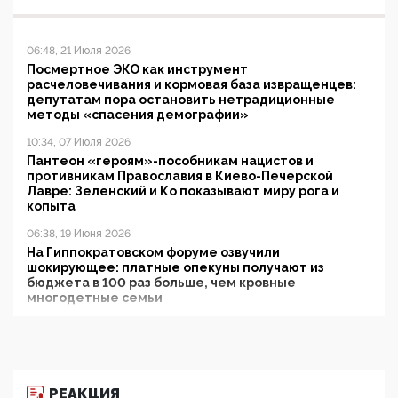
06:48, 21 Июля 2026
Посмертное ЭКО как инструмент
расчеловечивания и кормовая база извращенцев:
депутатам пора остановить нетрадиционные
методы «спасения демографии»
10:34, 07 Июля 2026
Пантеон «героям»-пособникам нацистов и
противникам Православия в Киево-Печерской
Лавре: Зеленский и Ко показывают миру рога и
копыта
06:38, 19 Июня 2026
На Гиппократовском форуме озвучили
шокирующее: платные опекуны получают из
бюджета в 100 раз больше, чем кровные
многодетные семьи
05:00, 13 Июня 2026
Разбор учебника Обществознания под редакцией
Медведева: суверенитет, традиционные ценности
и немного двоемыслия
РЕАКЦИЯ