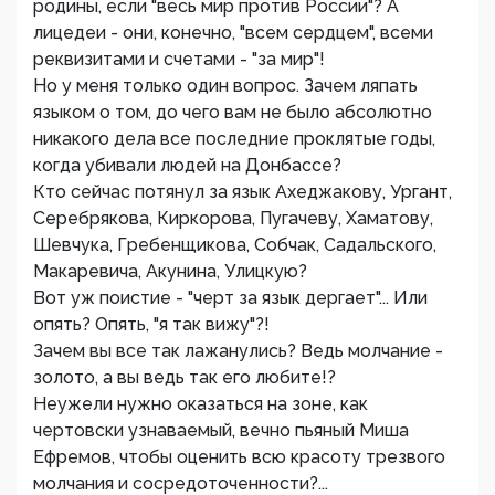
родины, если "весь мир против России"? А
лицедеи - они, конечно, "всем сердцем", всеми
реквизитами и счетами - "за мир"!
Но у меня только один вопрос. Зачем ляпать
языком о том, до чего вам не было абсолютно
никакого дела все последние проклятые годы,
когда убивали людей на Донбассе?
Кто сейчас потянул за язык Ахеджакову, Ургант,
Серебрякова, Киркорова, Пугачеву, Хаматову,
Шевчука, Гребенщикова, Собчак, Садальского,
Макаревича, Акунина, Улицкую?
Вот уж поистие - "черт за язык дергает"... Или
опять? Опять, "я так вижу"?!
Зачем вы все так лажанулись? Ведь молчание -
золото, а вы ведь так его любите!?
Неужели нужно оказаться на зоне, как
чертовски узнаваемый, вечно пьяный Миша
Ефремов, чтобы оценить всю красоту трезвого
молчания и сосредоточенности?...