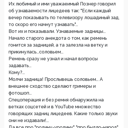
Их любимый и ими уважаеимый Познер говорил
об узнаваемости лицедеев так: "Если каждый
вечер показывать по телевизору лошадиный зад,
то скоро его начнут узнавать"...
Вот их и показывали. Узнаваемые задницы...
Начало старого анекдота о том, как ремень
гонится за задницей, а та залезла на ветку и
прикинулась...соловьем...
Ремень сразу не узнал и начал вопросы
задавать...
Кому?...
Молчи задница! Прослывешь соловьем... А
внешнее сходство сделают гримеры и
фотошоп...
Спецоперация и без ремня обнаружила на
ветках соцсетей и в YouTube множество
говорящих задниц лицедеев. Какие только звуки
они не издавали!...
Да все про "родину-уродину", "про быдло-народ"