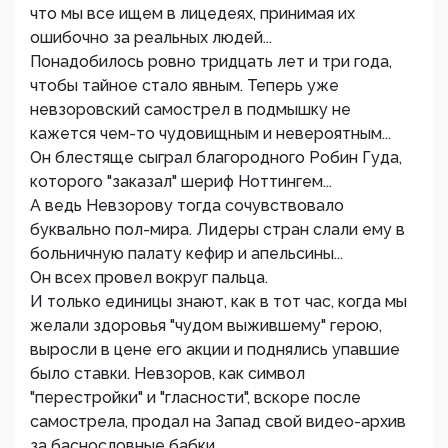
что мы все ищем в лицедеях, принимая их
ошибочно за реальных людей...
Понадобилось ровно тридцать лет и три года,
чтобы тайное стало явным. Теперь уже
невзоровский самострел в подмышку не
кажется чем-то чудовищным и невероятным...
Он блестяще сыграл благородного Робин Гуда,
которого "заказал" шериф Ноттингем...
А ведь Невзорову тогда сочувствовало
буквально пол-мира. Лидеры стран слали ему в
больничную палату кефир и апельсины...
Он всех провел вокруг пальца.
И только единицы знают, как в тот час, когда мы
желали здоровья "чудом выжившему" герою,
выросли в цене его акции и поднялись упавшие
было ставки. Невзоров, как символ
"перестройки" и "гласности", вскоре после
самострела, продал на Запад свой видео-архив
за баснословные бабки...