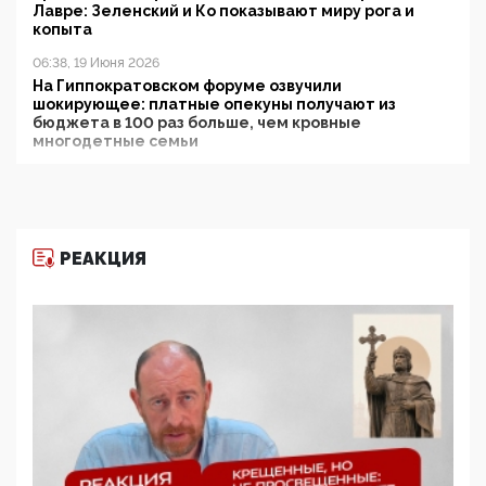
Лавре: Зеленский и Ко показывают миру рога и
копыта
06:38, 19 Июня 2026
На Гиппократовском форуме озвучили
шокирующее: платные опекуны получают из
бюджета в 100 раз больше, чем кровные
многодетные семьи
05:00, 13 Июня 2026
Разбор учебника Обществознания под редакцией
Медведева: суверенитет, традиционные ценности
и немного двоемыслия
РЕАКЦИЯ
11:53, 09 Июня 2026
Прокуратура наконец увидела экстремистскую
деятельность ИИТО ЮНЕСКО в России, но
цифроглобалисты продолжают определять
повестку в образовании
09:43, 01 Июня 2026
5G за счет здоровья граждан: Минцифры намерено
отобрать у регионов и муниципалитетов право
защищать жилые дома и социальные объекты от
ЭМИ