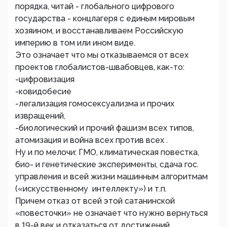
порядка, читай - глобального цифрового
государства - концлагеря с единым мировым
хозяином, и восстанавливаем Российскую
империю в том или ином виде.
Это означает что мы отказываемся от всех
проектов глобалистов-швабовцев, как-то:
-цифровизация
-ковидобесие
-легализация гомосексуализма и прочих
извращений,
-биологический и прочий фашизм всех типов,
атомизация и война всех против всех .
Ну и по мелочи: ГМО, климатическая повестка,
био- и генетические эксперименты, сдача гос.
управления и всей жизни машинным алгоритмам
(«искусственному интеллекту») и т.п.
Причем отказ от всей этой сатанинской
«повесточки» не означает что нужно вернуться
в 19-й век и отказаться от достижений