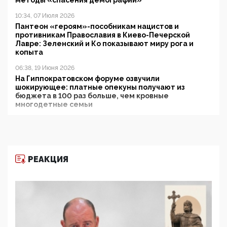
методы «спасения демографии»
10:34, 07 Июля 2026
Пантеон «героям»-пособникам нацистов и
противникам Православия в Киево-Печерской
Лавре: Зеленский и Ко показывают миру рога и
копыта
06:38, 19 Июня 2026
На Гиппократовском форуме озвучили
шокирующее: платные опекуны получают из
бюджета в 100 раз больше, чем кровные
многодетные семьи
05:00, 13 Июня 2026
Разбор учебника Обществознания под редакцией
Медведева: суверенитет, традиционные ценности
и немного двоемыслия
РЕАКЦИЯ
11:53, 09 Июня 2026
Прокуратура наконец увидела экстремистскую
деятельность ИИТО ЮНЕСКО в России, но
цифроглобалисты продолжают определять
повестку в образовании
09:43, 01 Июня 2026
5G за счет здоровья граждан: Минцифры намерено