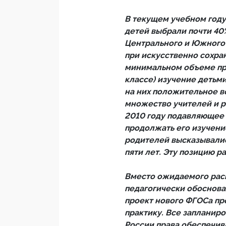
В текущем учебном году
детей выбрали почти 40
Центрального и Южного
при искусственно сохр
минимальном объеме пре
классе) изучение детьм
на них положительное в
множество учителей и р
2010 году подавляющее
продолжать его изучени
родителей высказывалис
пяти лет. Эту позицию р
Вместо ожидаемого рас
педагогически обоснова
проект нового ФГОСа пр
практику. Все заплани
России права обеспечив