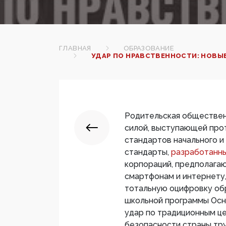
ГЛАВНАЯ
ОБРАЗОВАНИЕ
УДАР ПО НРАВСТВЕННОСТИ: НОВЫ
Родительская обществен
силой, выступающей про
стандартов начального и
стандарты,
разработанны
корпораций, предполагаю
смартфонам и интернету
тотальную оцифровку обр
школьной программы Осн
удар по традиционным це
безопасности страны тру