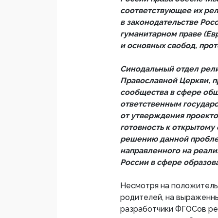
соответствующее их ре
в законодательстве Ро
гуманитарном праве (Ев
и основных свобод, проток
Синодальный отдел рели
Православной Церкви, п
сообщества в сфере общ
ответственным государс
от утверждения проекто
готовность к открытом
решению данной проблем
направленного на реали
России в сфере образов
Несмотря на положитель
родителей, на выраженны
разработчики ФГОСов ре