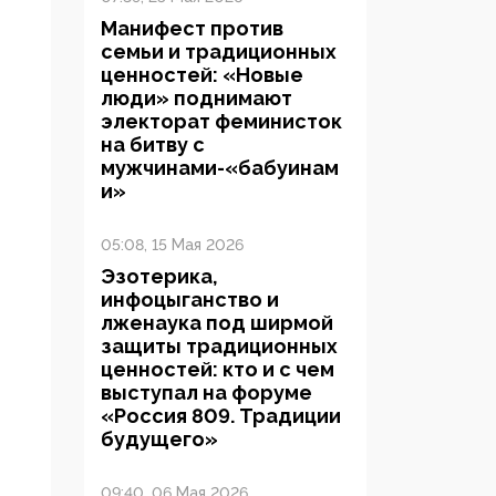
Манифест против
семьи и традиционных
ценностей: «Новые
люди» поднимают
электорат феминисток
на битву с
мужчинами-«бабуинам
и»
05:08, 15 Мая 2026
Эзотерика,
инфоцыганство и
лженаука под ширмой
защиты традиционных
ценностей: кто и с чем
выступал на форуме
«Россия 809. Традиции
будущего»
09:40, 06 Мая 2026