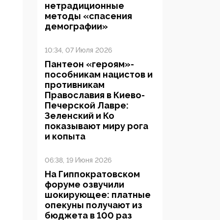
нетрадиционные
методы «спасения
демографии»
10:34, 07 Июля 2026
Пантеон «героям»-
пособникам нацистов и
противникам
Православия в Киево-
Печерской Лавре:
Зеленский и Ко
показывают миру рога
и копыта
06:38, 19 Июня 2026
На Гиппократовском
форуме озвучили
шокирующее: платные
опекуны получают из
бюджета в 100 раз