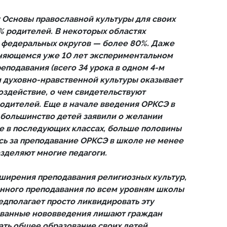
 Основы православной культуры для своих
% родителей. В некоторых областях
 федеральных округов — более 80%. Даже
аняющемся уже 10 лет экспериментальном
подавания (всего 34 урока в одном 4-м
и духовно-нравственной культуры оказывает
оздействие, о чем свидетельствуют
одителей. Еще в начале введения ОРКСЭ в
 большинство детей заявили о желании
е в последующих классах, больше половины
ь за преподавание ОРКСЭ в школе не менее
азделяют многие педагоги.
ширения преподавания религиозных культур,
нного преподавания по всем уровням школы
едполагает просто ликвидировать эту
рованные нововведения лишают граждан
ать общее образование своих детей,