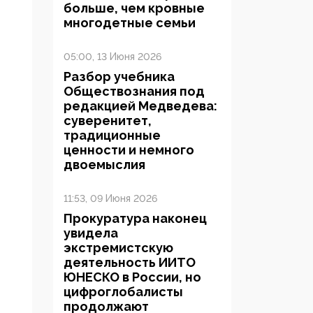
больше, чем кровные
многодетные семьи
05:00, 13 Июня 2026
Разбор учебника
Обществознания под
редакцией Медведева:
суверенитет,
традиционные
ценности и немного
двоемыслия
11:53, 09 Июня 2026
Прокуратура наконец
увидела
экстремистскую
деятельность ИИТО
ЮНЕСКО в России, но
цифроглобалисты
продолжают