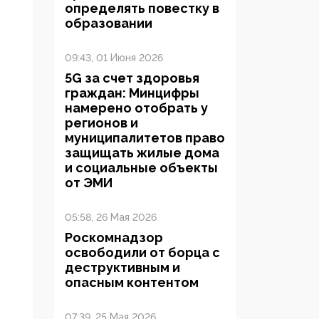
определять повестку в
образовании
09:43, 01 Июня 2026
5G за счет здоровья
граждан: Минцифры
намерено отобрать у
регионов и
муниципалитетов право
защищать жилые дома
и социальные объекты
от ЭМИ
05:58, 26 Мая 2026
Роскомнадзор
освободили от борца с
деструктивным и
опасным контентом
07:39, 25 Мая 2026