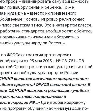
го прост – ликвидировать саму возможность
вия по выбору семьи и ребенка. То же
ма и иудаизма – вместо их предметного
обобщенные «основы мировых религиозных
 плюс светская этика. Это в четвертом классе,
азработчики стандартов вообще хотят обойтись
и, ограничившись изучением абстрактных
енной культуры народов России».
я во ФГОСах стратегия противоречит
нобрнауки от 25 мая 2015 г. № 08-761 «Об
астей Основы религиозных культур и светской
нравственной культуры народов России:
ДНКНР является логическим продолжением
ебного предмета) ОРКСЭ начальной школы. В
асти ОДНКНР возможна реализация учебных
х региональные, национальные и
ности народов РФ…»
Да и вообще здравому
ь из программ обучения как минимум один по-