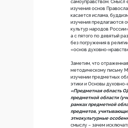
самоуправством. Смысл е
изучения основ Правосла
касается ислама, буддиз
изучения предлагаются 
культур народов России»
а с пятого по девятый р
без погружения в религи
«основ духовно-нравств
Заметим, что отраженна
методическому письму Ми
изучении предметных обл
этики и Основы духовно-
«Предметная область О
предметной области (уч
рамках предметной обл
предметов, учитывающи
этнокультурные особен
смыслу – зачем исключат