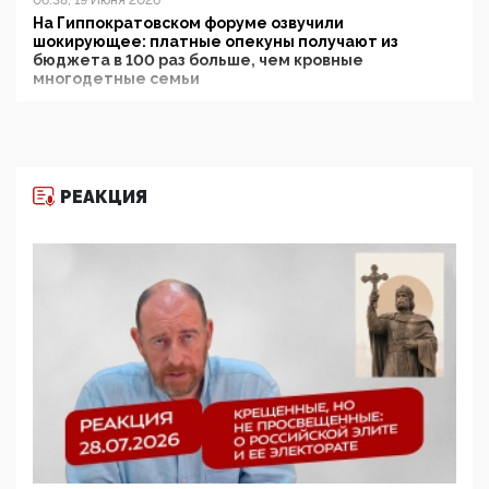
06:38, 19 Июня 2026
На Гиппократовском форуме озвучили
шокирующее: платные опекуны получают из
бюджета в 100 раз больше, чем кровные
многодетные семьи
05:00, 13 Июня 2026
Разбор учебника Обществознания под редакцией
Медведева: суверенитет, традиционные ценности
и немного двоемыслия
РЕАКЦИЯ
11:53, 09 Июня 2026
Прокуратура наконец увидела экстремистскую
деятельность ИИТО ЮНЕСКО в России, но
цифроглобалисты продолжают определять
повестку в образовании
09:43, 01 Июня 2026
5G за счет здоровья граждан: Минцифры намерено
отобрать у регионов и муниципалитетов право
защищать жилые дома и социальные объекты от
ЭМИ
05:58, 26 Мая 2026
Роскомнадзор освободили от борца с
деструктивным и опасным контентом