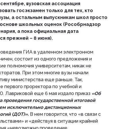
-сентябре, вузовская ассоциация
овать госэкзамен только для тех, кто
вузы, а остальным выпускникам школ просто
 основе школьных оценок (Рособрнадзор
нария, а пока официальная дата
ся прежней – 8 июня).
роведения ГИА в удаленном электронном
ичен, состоит из одного предложения и
ие полномочия университетам, никак не
кторатов. При этом многие вузы начали
тиву министерства еще раньше. Так,
е первого проректора по учебной и
Ю. Лавриковой еще 6 мая издало приказ
«Об
а проведения государственной итоговой
ием исключительно дистанционных
огий (ДОТ)».
В нем говорится, что «в связи с
ьствами» и «действуя в ситуации крайней
дня «невозможно проведение