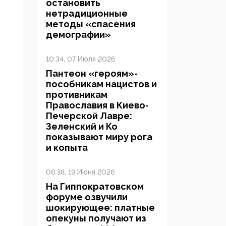
остановить
нетрадиционные
методы «спасения
демографии»
10:34, 07 Июля 2026
Пантеон «героям»-
пособникам нацистов и
противникам
Православия в Киево-
Печерской Лавре:
Зеленский и Ко
показывают миру рога
и копыта
06:38, 19 Июня 2026
На Гиппократовском
форуме озвучили
шокирующее: платные
опекуны получают из