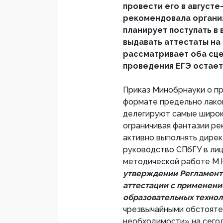
провести его в августе
рекомендовала организ
планирует поступать в 
выдавать аттестаты на
рассматривает оба сце
проведения ЕГЭ остает
Приказ Минобрнауки о п
формате предельно лакон
делегируют самые широк
ограничивая фантазии ре
активно выполнять дирек
руководство СПбГУ в лиц
методической работе М.
утверждении Регламент
аттестации с применен
образовательных технол
чрезвычайными обстоятел
необходимости» на сего