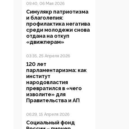
09:40, 06 Мая 2026
Симулякр патриотизма
и благолепия:
профилактика негатива
среди молодежи снова
отдана на откуп
«движперам»
03:35, 25 Апреля 2026
120 лет
парламентаризма: как
институт
народовластия
превратился в «чего
изволите» для
Правительства и АП
06:29, 15 Апреля 2026
Социальный фонд
России – пионер