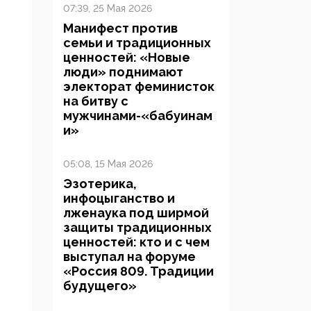
07:39, 25 Мая 2026
Манифест против
семьи и традиционных
ценностей: «Новые
люди» поднимают
электорат феминисток
на битву с
мужчинами-«бабуинам
и»
05:08, 15 Мая 2026
Эзотерика,
инфоцыганство и
лженаука под ширмой
защиты традиционных
ценностей: кто и с чем
выступал на форуме
«Россия 809. Традиции
будущего»