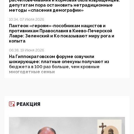
расчеловечивания и кормовая база извращенцев:
депутатам пора остановить нетрадиционные
методы «спасения демографии»
10:34, 07 Июля 2026
Пантеон «героям»-пособникам нацистов и
противникам Православия в Киево-Печерской
Лавре: Зеленский и Ко показывают миру рога и
копыта
06:38, 19 Июня 2026
На Гиппократовском форуме озвучили
шокирующее: платные опекуны получают из
бюджета в 100 раз больше, чем кровные
многодетные семьи
05:00, 13 Июня 2026
Разбор учебника Обществознания под редакцией
Медведева: суверенитет, традиционные ценности
и немного двоемыслия
РЕАКЦИЯ
11:53, 09 Июня 2026
Прокуратура наконец увидела экстремистскую
деятельность ИИТО ЮНЕСКО в России, но
цифроглобалисты продолжают определять
повестку в образовании