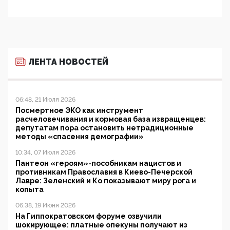
ЛЕНТА НОВОСТЕЙ
06:48, 21 Июля 2026
Посмертное ЭКО как инструмент
расчеловечивания и кормовая база извращенцев:
депутатам пора остановить нетрадиционные
методы «спасения демографии»
10:34, 07 Июля 2026
Пантеон «героям»-пособникам нацистов и
противникам Православия в Киево-Печерской
Лавре: Зеленский и Ко показывают миру рога и
копыта
06:38, 19 Июня 2026
На Гиппократовском форуме озвучили
шокирующее: платные опекуны получают из