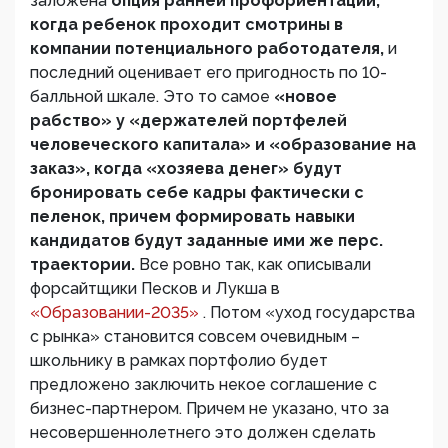
заложена
опция ранней профориентации,
когда ребенок проходит смотрины в
компании потенциального работодателя,
и
последний оценивает его пригодность по 10-
балльной шкале. Это то самое
«новое
рабство» у «держателей портфелей
человеческого капитала» и «образование на
заказ», когда «хозяева денег» будут
бронировать себе кадры фактически с
пеленок, причем формировать навыки
кандидатов будут заданные ими же перс.
траектории.
Все ровно так, как описывали
форсайтщики Песков и Лукша в
«Образовании-2035»
. Потом «уход государства
с рынка» становится совсем очевидным –
школьнику в рамках портфолио будет
предложено заключить некое соглашение с
бизнес-партнером. Причем не указано, что за
несовершеннолетнего это должен сделать