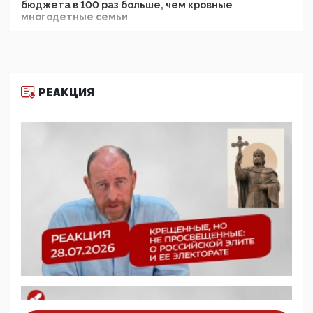
бюджета в 100 раз больше, чем кровные
многодетные семьи
05:00, 13 Июня 2026
Разбор учебника Обществознания под редакцией
Медведева: суверенитет, традиционные ценности
и немного двоемыслия
РЕАКЦИЯ
11:53, 09 Июня 2026
Прокуратура наконец увидела экстремистскую
деятельность ИИТО ЮНЕСКО в России, но
цифроглобалисты продолжают определять
повестку в образовании
09:43, 01 Июня 2026
5G за счет здоровья граждан: Минцифры намерено
отобрать у регионов и муниципалитетов право
защищать жилые дома и социальные объекты от
ЭМИ
05:58, 26 Мая 2026
Роскомнадзор освободили от борца с
деструктивным и опасным контентом
07:39, 25 Мая 2026
Манифест против семьи и традиционных