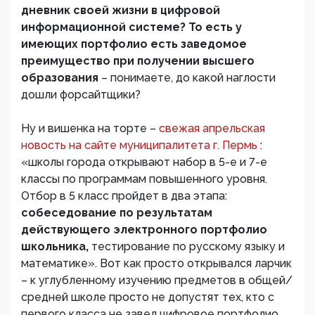
дневник своей жизни в цифровой
информационной системе? То есть у
имеющих портфолио есть заведомое
преимущество при получении высшего
образования
– понимаете, до какой наглости
дошли форсайтщики?
Ну и вишенка на торте –
свежая апрельская
новость на сайте муниципалитета г. Пермь
:
«школы города открывают набор в 5-е и 7-е
классы по программам повышенного уровня.
Отбор в 5 класс пройдет в два этапа:
собеседование по результатам
действующего электронного портфолио
школьника,
тестирование по русскому языку и
математике». Вот как просто открывался ларчик
– к углубленному изучению предметов в общей/
средней школе просто не допустят тех, кто с
первого класса не завел цифровое портфолио,