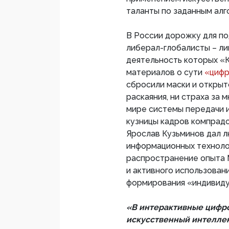
таланты по заданным алг
В России дорожку для п
либерал-глобалисты – ли
деятельность которых 
материалов о сути
«цифр
сбросили маски и открыт
раскаяния, ни страха за
мире системы передачи и
кузницы кадров компрад
Ярослав Кузьминов дал
информационных техноло
распространение опыта 
и активного использован
формирования «индивиду
«В интерактивные цифр
искусственный интеллек