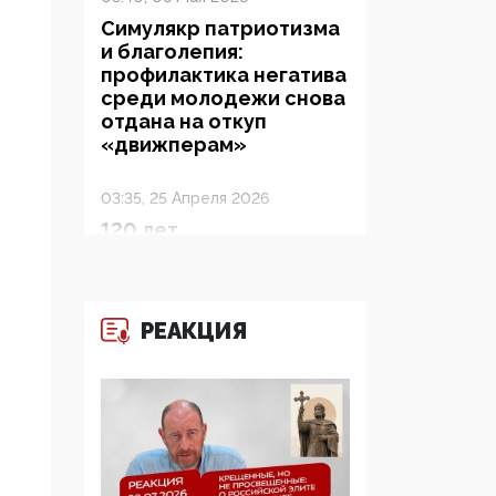
Симулякр патриотизма
и благолепия:
профилактика негатива
среди молодежи снова
отдана на откуп
«движперам»
03:35, 25 Апреля 2026
120 лет
парламентаризма: как
институт
народовластия
превратился в «чего
РЕАКЦИЯ
изволите» для
Правительства и АП
06:29, 15 Апреля 2026
Социальный фонд
России – пионер