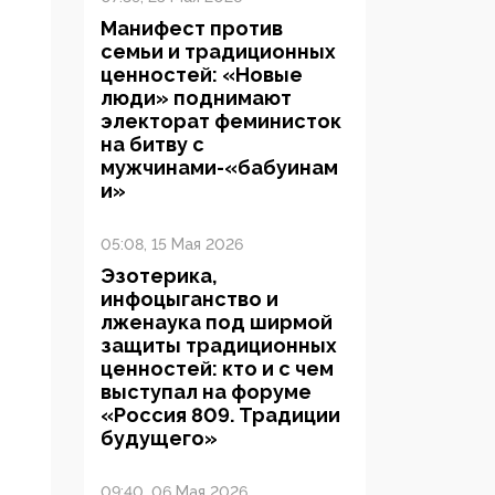
Манифест против
семьи и традиционных
ценностей: «Новые
люди» поднимают
электорат феминисток
на битву с
мужчинами-«бабуинам
и»
05:08, 15 Мая 2026
Эзотерика,
инфоцыганство и
лженаука под ширмой
защиты традиционных
ценностей: кто и с чем
выступал на форуме
«Россия 809. Традиции
будущего»
09:40, 06 Мая 2026