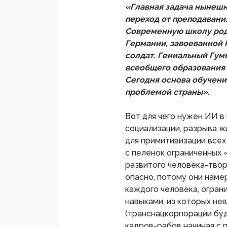
«Главная задача нынеш
переход от преподавани
Современную школу род
Германии, завоеванной 
солдат. Гениальный Гум
всеобщего образования 
Сегодня основа обучения
проблемой страны».
Вот для чего нужен ИИ в
социализации, разрыва ж
для примитивизации всех
с пеленок ограниченных 
развитого человека-твор
опасно, потому они нам
каждого человека, огран
навыками, из которых не
(транснацкорпорации бу
кадров-рабов начиная с п