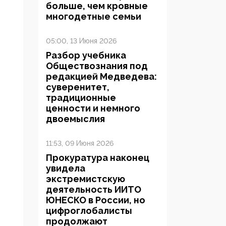
больше, чем кровные
многодетные семьи
05:00, 13 Июня 2026
Разбор учебника
Обществознания под
редакцией Медведева:
суверенитет,
традиционные
ценности и немного
двоемыслия
11:53, 09 Июня 2026
Прокуратура наконец
увидела
экстремистскую
деятельность ИИТО
ЮНЕСКО в России, но
цифроглобалисты
продолжают