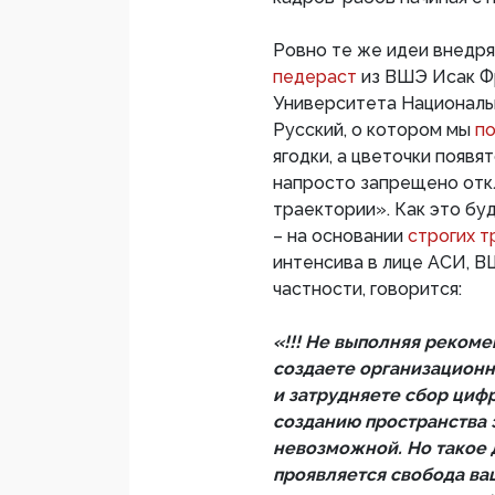
Ровно те же идеи внедр
педераст
из ВШЭ Исак Ф
Университета Националь
Русский, о котором мы
по
ягодки, а цветочки появя
напросто запрещено отк
траектории». Как это бу
– на основании
строгих т
интенсива в лице АСИ, ВШ
частности, говорится:
«!!! Не выполняя реком
создаете организационн
и затрудняете сбор цифр
созданию пространства 
невозможной. Но такое 
проявляется свобода в