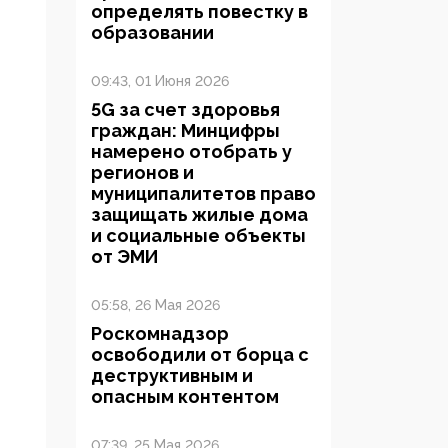
определять повестку в
образовании
09:43, 01 Июня 2026
5G за счет здоровья
граждан: Минцифры
намерено отобрать у
регионов и
муниципалитетов право
защищать жилые дома
и социальные объекты
от ЭМИ
05:58, 26 Мая 2026
Роскомнадзор
освободили от борца с
деструктивным и
опасным контентом
07:39, 25 Мая 2026