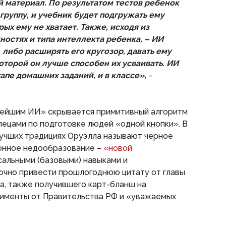
й материал. По результатом тестов ребенок
 группу, и учебник будет подгружать ему
рых ему не хватает. Также, исходя из
ностях и типа интеллекта ребенка, – ИИ
, либо расширять его кругозор, давать ему
которой он лучше способен их усваивать. ИИ
тапе домашних заданий, и в классе»,
–
тейшим ИИ» скрывается примитивный алгоритм
пецами по подготовке людей «одной кнопки». В
лучших традициях Оруэлла называют черное
ионное недообразование –
«новой
альными (базовыми) навыками и
очно привести прошлогоднюю цитату от главы
а, также получившего карт-бланш на
именты от Правительства РФ и «уважаемых