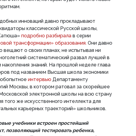
оритмам.
одобных инноваций давно прокладывают
квидаторы классической Русской школы,
«Катюша»
подробно разбирала
в серии
овой трансформации» образования.
Они давно
о вещают о своих планах, не испытывая ни
 многолетний систематический развал лучшей в
 накопления знаний. На прошлой неделе глава
оров под названием Высшая школа экономики
 любопытное
интервью
Департаменту
гий Москвы, в котором ратовал за скорейшее
Московской электронной школы на всю страну
ия того же искусственного интеллекта для
альных карьерных траекторий» школьников.
овые учебники встроен простейший
т, позволяющий тестировать ребенка,