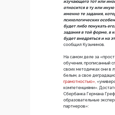
изучающего тот или ино
относится в ту или иную
именно те задания, кото
психологических особен
будет либо понукать его
задания в той форме, в 
будет внедряться и на э
сообщил Кузьминов.
На самом деле за «прос
обучения, прописанный с
своих методичках они в 
белым, а свое деградац
грамотностью»,
«универс
компетенциями». Достат
Сбербанка Германа Греф
образовательные экспер
партнеров»: