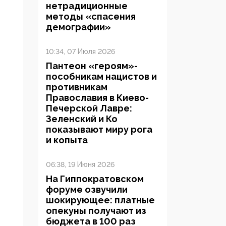
нетрадиционные
методы «спасения
демографии»
10:34, 07 Июля 2026
Пантеон «героям»-
пособникам нацистов и
противникам
Православия в Киево-
Печерской Лавре:
Зеленский и Ко
показывают миру рога
и копыта
06:38, 19 Июня 2026
На Гиппократовском
форуме озвучили
шокирующее: платные
опекуны получают из
бюджета в 100 раз