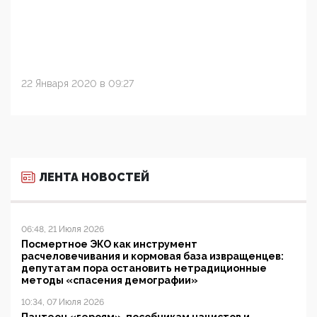
22 Января 2020 в 09:27
ЛЕНТА НОВОСТЕЙ
06:48, 21 Июля 2026
Посмертное ЭКО как инструмент
расчеловечивания и кормовая база извращенцев:
депутатам пора остановить нетрадиционные
методы «спасения демографии»
10:34, 07 Июля 2026
Пантеон «героям»-пособникам нацистов и