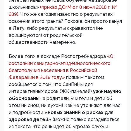
интерактивных методов обучения на здоровье
школьников»
(приказ ДОгМ от 8 июня 2018 г. №
239).
Что же сегодня известно о результатах
освоения этого гранта? Похоже, он просто канул
в Лету, либо результаты скрываются (не
афишируются) от родительской
общественности намеренно.
Более того, в докладе Роспотребнадзора
«О
состоянии санитарно-эпидемиологического
благополучия населения в Российской
Федерации в 2018 году»
прямым текстом
сообщается о том, что СанПиНы для
интерактивных досок (ЖК-панелей)
уже научно
обоснованы
, а родители, учители и дети об
этом ни сном, ни духом! Как не уточняют для нас
и подробности
«новых знаний о рисках для
здоровья детей»
(можно только догадываться
из текста, что речь идет об угрозах слуху и