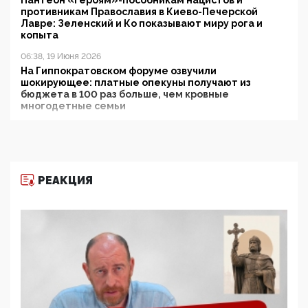
противникам Православия в Киево-Печерской
Лавре: Зеленский и Ко показывают миру рога и
копыта
06:38, 19 Июня 2026
На Гиппократовском форуме озвучили
шокирующее: платные опекуны получают из
бюджета в 100 раз больше, чем кровные
многодетные семьи
05:00, 13 Июня 2026
Разбор учебника Обществознания под редакцией
Медведева: суверенитет, традиционные ценности
и немного двоемыслия
РЕАКЦИЯ
11:53, 09 Июня 2026
Прокуратура наконец увидела экстремистскую
деятельность ИИТО ЮНЕСКО в России, но
цифроглобалисты продолжают определять
повестку в образовании
09:43, 01 Июня 2026
5G за счет здоровья граждан: Минцифры намерено
отобрать у регионов и муниципалитетов право
защищать жилые дома и социальные объекты от
ЭМИ