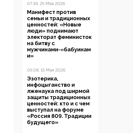
07:39, 25 Мая 2026
Манифест против
семьи и традиционных
ценностей: «Новые
люди» поднимают
электорат феминисток
на битву с
мужчинами-«бабуинам
и»
05:08, 15 Мая 2026
Эзотерика,
инфоцыганство и
лженаука под ширмой
защиты традиционных
ценностей: кто и с чем
выступал на форуме
«Россия 809. Традиции
будущего»