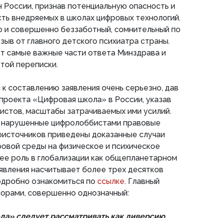
 России, признав потенциальную опасность и
ть внедряемых в школах цифровых технологий.
о и совершенно беззаботный, сомнительный по
зыв от главного детского психиатра страны.
 самые важные части ответа Минздрава и
той переписки.
к составлению заявления очень серьезно, дав
проекта «Цифровая школа» в России, указав
истов, масштабы затрачиваемых ими усилий.
ы нарушенные цифролоббистами правовые
оисточников приведены доказанные случаи
ровой среды на физическое и психическое
 ее роль в глобализации как общепланетарном
аявления насчитывает более трех десятков
одробно ознакомиться по
ссылке.
Главный
торами, совершенно однозначный:
ла» следует рассматривать как диверсию