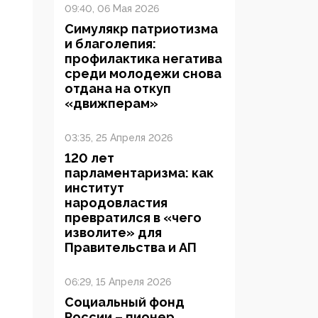
09:40, 06 Мая 2026
Симулякр патриотизма
и благолепия:
профилактика негатива
среди молодежи снова
отдана на откуп
«движперам»
03:35, 25 Апреля 2026
120 лет
парламентаризма: как
институт
народовластия
превратился в «чего
изволите» для
Правительства и АП
06:29, 15 Апреля 2026
Социальный фонд
России – пионер