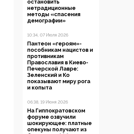
остановить
нетрадиционные
методы «спасения
демографии»
10:34, 07 Июля 2026
Пантеон «героям»-
пособникам нацистов и
противникам
Православия в Киево-
Печерской Лавре:
Зеленский и Ко
показывают миру рога
и копыта
06:38, 19 Июня 2026
На Гиппократовском
форуме озвучили
шокирующее: платные
опекуны получают из