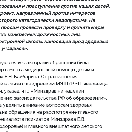
азования и преступление против наших детей.
роект, направленный против интересов
оторого категорически недопустима. На
просим провести проверку и принять меры
ии конкретных должностных лиц,
ектронной школы, наносящей вред здоровью
 учащихся».
ную связь с авторами обращения была
артамента медицинской помощи детям и
 Е.Н. Байбарина. От разъяснения
ий в связи с внедрением МЭШ/РЭШ чиновница
и, указав, что «Минздрав не наделен
нению законодательства РФ об образовании».
а уделить внимание вопросам здоровья
вив обращение на рассмотрение главного
ециалиста психиатра Минздрава Е.В.
здоровье) и главного внештатного детского