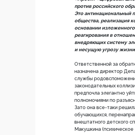
против российского обр
Это антинациональный п
общества, реализация к
основании изложенного 
реагирования в отношен
внедряющих систему эл
и несущую угрозу жизни
Ответственной за обрат
назначена директор Деп
службы родовспоможения
законодательных коллиз
предпочла элегантно уйт
полномочиями по разъяс
Зато она все-таки решил
обучающихся, перенапра
внештатного детского сп
Макушкина (психическое 