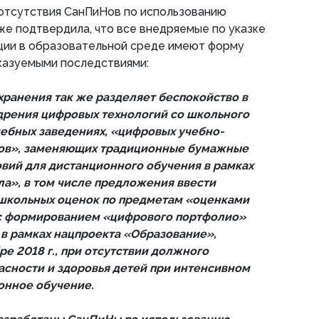
 отсутствия СанПиНов по использованию
кже подтвердила, что все внедряемые по указке
ции в образовательной среде имеют форму
казуемыми последствиями:
ранения так же разделяет беспокойство в
дрения цифровых технологий со школьного
чебных заведениях, «цифровых учебно-
ов», заменяющих традиционные бумажные
овий для дистанционного обучения в рамках
а», в том числе предложения ввести
 школьных оценок по предметам «оценками
 с формированием «цифрового портфолио»
 в рамках нацпроекта «Образование»,
е 2018 г., при отсутствии должного
сности и здоровья детей при интенсивном
онное обучение.