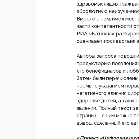
здравомыслящих граждан
абсолютную неизученнос
Вместе с тем, имел мест
части компетентности от
РИА «Катюша» разбирает
оценивает последствия э
Авторы запроса подошли 
предысторию появления 
его бенефициаров и лобб
Затем были перечислен
нормы, с указанием перв
негативного влияния циф
здоровье детей, а также
явлении. Полный текст з
страниц – с ним можно п
вывод, сделанный его ав
«Проект «Цифровая шко