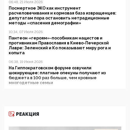
06:48, 21 Июля 2026
Посмертное ЭКО как инструмент
расчеловечивания и кормовая база извращенцев:
депутатам пора остановить нетрадиционные
методы «спасения демографии»
10:34, 07 Июля 2026
Пантеон «героям»-пособникам нацистов и
противникам Православия в Киево-Печерской
Лавре: Зеленский и Ко показывают миру рога и
копыта
06:38, 19 Июня 2026
На Гиппократовском форуме озвучили
шокирующее: платные опекуны получают из
бюджета в 100 раз больше, чем кровные
многодетные семьи
05:00, 13 Июня 2026
Разбор учебника Обществознания под редакцией
Медведева: суверенитет, традиционные ценности
и немного двоемыслия
РЕАКЦИЯ
11:53, 09 Июня 2026
Прокуратура наконец увидела экстремистскую
деятельность ИИТО ЮНЕСКО в России, но