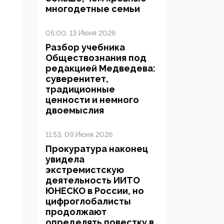
многодетные семьи
05:00, 13 Июня 2026
Разбор учебника
Обществознания под
редакцией Медведева:
суверенитет,
традиционные
ценности и немного
двоемыслия
11:53, 09 Июня 2026
Прокуратура наконец
увидела
экстремистскую
деятельность ИИТО
ЮНЕСКО в России, но
цифроглобалисты
продолжают
определять повестку в