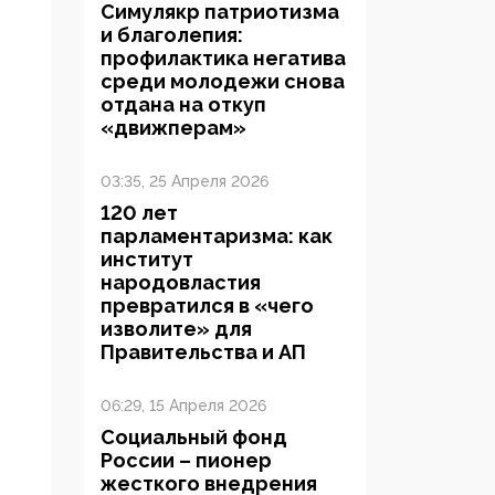
Симулякр патриотизма
и благолепия:
профилактика негатива
среди молодежи снова
отдана на откуп
«движперам»
03:35, 25 Апреля 2026
120 лет
парламентаризма: как
институт
народовластия
превратился в «чего
изволите» для
Правительства и АП
06:29, 15 Апреля 2026
Социальный фонд
России – пионер
жесткого внедрения