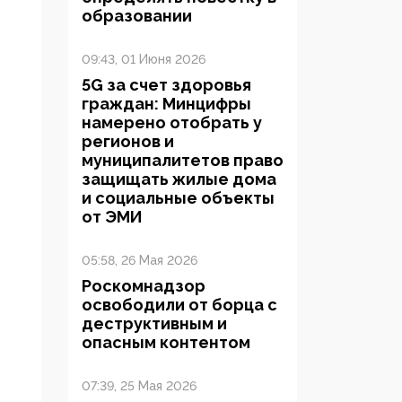
образовании
09:43, 01 Июня 2026
5G за счет здоровья
граждан: Минцифры
намерено отобрать у
регионов и
муниципалитетов право
защищать жилые дома
и социальные объекты
от ЭМИ
05:58, 26 Мая 2026
Роскомнадзор
освободили от борца с
деструктивным и
опасным контентом
07:39, 25 Мая 2026