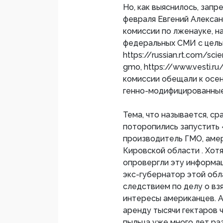
Но, как выяснилось, зап
февраля Евгений Алексан
комиссии по лженауке, н
федеральных СМИ с цель
https://russian.rt.com/sc
gmo, https://www.vesti.
комиссии обещали к осе
генно-модифицированные
Тема, что называется, с
поторопились запустить 
производитель ГМО, амер
Кировской области . Хот
опровергли эту информац
экс-губернатор этой обл
следствием по делу о вз
интересы американцев. А
аренду тысячи гектаров
пыльца уже много лет ра