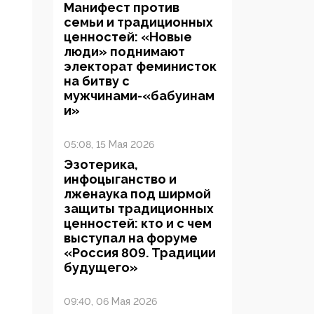
Манифест против
семьи и традиционных
ценностей: «Новые
люди» поднимают
электорат феминисток
на битву с
мужчинами-«бабуинам
и»
05:08, 15 Мая 2026
Эзотерика,
инфоцыганство и
лженаука под ширмой
защиты традиционных
ценностей: кто и с чем
выступал на форуме
«Россия 809. Традиции
будущего»
09:40, 06 Мая 2026