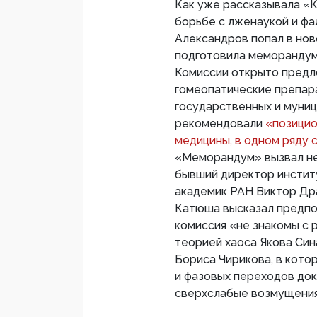
Как уже рассказывала «К
борьбе с лженаукой и фа
Александров попал в нов
подготовила меморандум
Комиссии открыто предл
гомеопатические препар
государственных и муни
рекомендовали
«позицио
медицины, в одном ряду 
«Меморандум» вызвал нед
бывший директор институ
академик РАН Виктор Др
Катюша высказал предпо
комиссия «не знакомы с 
теорией хаоса Якова Син
Бориса Чирикова, в кото
и фазовых переходов док
сверхслабые возмущения