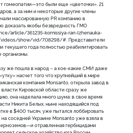
рет гомеопатии—это были еще «цветочки». 21
дров, а за ним и некоторые другие члены
ачали массированную PR компанию в
ю доказать якобы безвредность ГМО
ience/article/361235-komissiya-ran-lzhenauka-
ru/videos/show/vid/708298/#. Представители
ни текущего года полностью реабилитировать
 организмы.
разу же пошла в народ – а кое-какие СМИ даже
«утку» насчет того что крупнейший в мире
иканская компания Monsanto, открыла завод в
я власти Кировской области сразу же
ию, она наделала много шума: в свое время
асти Никита Белых, ныне находящийся под
ятке в $400 тысяч, уже пытался лоббировать
 на соседней Украине Monsanto уже взяла в
 черноземов—и отравленная гербицидами
зоряет сельское хозяйство юга России.