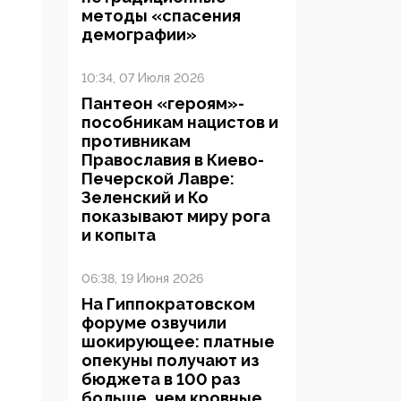
методы «спасения
демографии»
10:34, 07 Июля 2026
Пантеон «героям»-
пособникам нацистов и
противникам
Православия в Киево-
Печерской Лавре:
Зеленский и Ко
показывают миру рога
и копыта
06:38, 19 Июня 2026
На Гиппократовском
форуме озвучили
шокирующее: платные
опекуны получают из
бюджета в 100 раз
больше, чем кровные