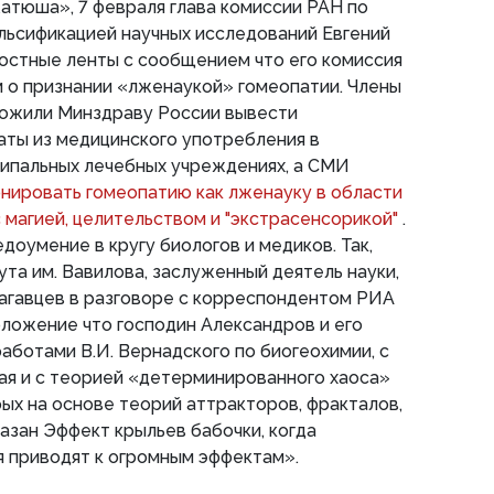
атюша», 7 февраля глава комиссии РАН по
льсификацией научных исследований Евгений
остные ленты с сообщением что его комиссия
 о признании «лженаукой» гомеопатии. Члены
ожили Минздраву России вывести
аты из медицинского употребления в
ципальных лечебных учреждениях, а СМИ
нировать гомеопатию как лженауку в области
с магией, целительством и "экстрасенсорикой"
.
оумение в кругу биологов и медиков. Так,
та им. Вавилова, заслуженный деятель науки,
агавцев в разговоре с корреспондентом РИА
ложение что господин Александров и его
работами В.И. Вернадского по биогеохимии, с
ая и с теорией «детерминированного хаоса»
рых на основе теорий аттракторов, фракталов,
азан Эффект крыльев бабочки, когда
 приводят к огромным эффектам».