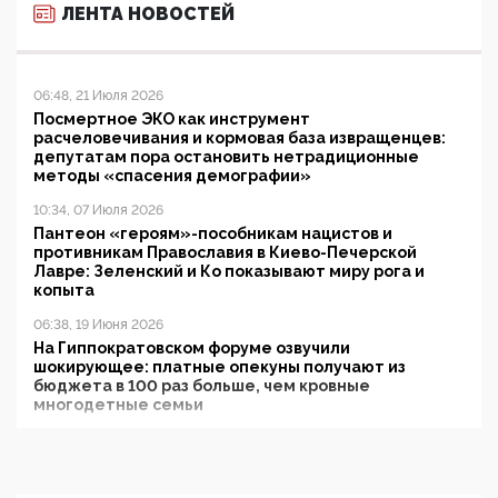
ЛЕНТА НОВОСТЕЙ
06:48, 21 Июля 2026
Посмертное ЭКО как инструмент
расчеловечивания и кормовая база извращенцев:
депутатам пора остановить нетрадиционные
методы «спасения демографии»
10:34, 07 Июля 2026
Пантеон «героям»-пособникам нацистов и
противникам Православия в Киево-Печерской
Лавре: Зеленский и Ко показывают миру рога и
копыта
06:38, 19 Июня 2026
На Гиппократовском форуме озвучили
шокирующее: платные опекуны получают из
бюджета в 100 раз больше, чем кровные
многодетные семьи
05:00, 13 Июня 2026
Разбор учебника Обществознания под редакцией
Медведева: суверенитет, традиционные ценности