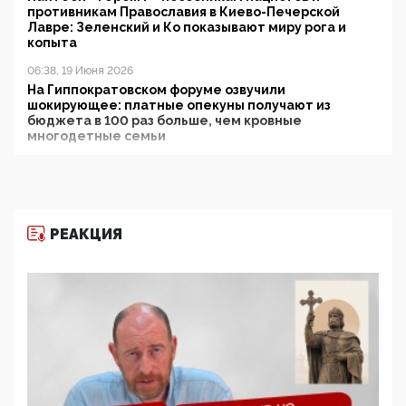
противникам Православия в Киево-Печерской
Лавре: Зеленский и Ко показывают миру рога и
копыта
06:38, 19 Июня 2026
На Гиппократовском форуме озвучили
шокирующее: платные опекуны получают из
бюджета в 100 раз больше, чем кровные
многодетные семьи
05:00, 13 Июня 2026
Разбор учебника Обществознания под редакцией
Медведева: суверенитет, традиционные ценности
и немного двоемыслия
РЕАКЦИЯ
11:53, 09 Июня 2026
Прокуратура наконец увидела экстремистскую
деятельность ИИТО ЮНЕСКО в России, но
цифроглобалисты продолжают определять
повестку в образовании
09:43, 01 Июня 2026
5G за счет здоровья граждан: Минцифры намерено
отобрать у регионов и муниципалитетов право
защищать жилые дома и социальные объекты от
ЭМИ