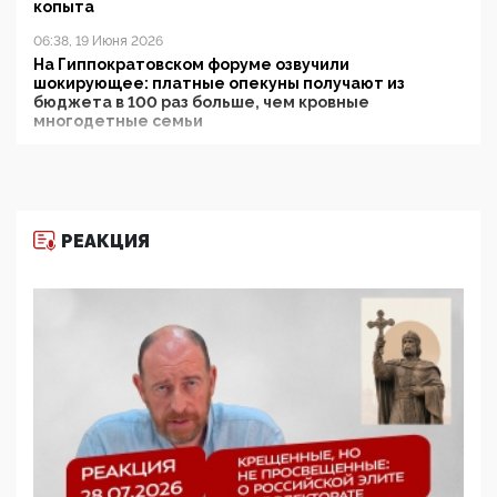
копыта
06:38, 19 Июня 2026
На Гиппократовском форуме озвучили
шокирующее: платные опекуны получают из
бюджета в 100 раз больше, чем кровные
многодетные семьи
05:00, 13 Июня 2026
Разбор учебника Обществознания под редакцией
Медведева: суверенитет, традиционные ценности
и немного двоемыслия
РЕАКЦИЯ
11:53, 09 Июня 2026
Прокуратура наконец увидела экстремистскую
деятельность ИИТО ЮНЕСКО в России, но
цифроглобалисты продолжают определять
повестку в образовании
09:43, 01 Июня 2026
5G за счет здоровья граждан: Минцифры намерено
отобрать у регионов и муниципалитетов право
защищать жилые дома и социальные объекты от
ЭМИ
05:58, 26 Мая 2026