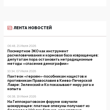
ЛЕНТА НОВОСТЕЙ
06:48, 21 Июля 2026
Посмертное ЭКО как инструмент
расчеловечивания и кормовая база извращенцев:
депутатам пора остановить нетрадиционные
методы «спасения демографии»
10:34, 07 Июля 2026
Пантеон «героям»-пособникам нацистов и
противникам Православия в Киево-Печерской
Лавре: Зеленский и Ко показывают миру рога и
копыта
06:38, 19 Июня 2026
На Гиппократовском форуме озвучили
шокирующее: платные опекуны получают из
бюджета в 100 раз больше, чем кровные