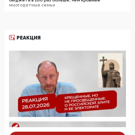
многодетные семьи
05:00, 13 Июня 2026
Разбор учебника Обществознания под редакцией
Медведева: суверенитет, традиционные ценности
и немного двоемыслия
РЕАКЦИЯ
11:53, 09 Июня 2026
Прокуратура наконец увидела экстремистскую
деятельность ИИТО ЮНЕСКО в России, но
цифроглобалисты продолжают определять
повестку в образовании
09:43, 01 Июня 2026
5G за счет здоровья граждан: Минцифры намерено
отобрать у регионов и муниципалитетов право
защищать жилые дома и социальные объекты от
ЭМИ
05:58, 26 Мая 2026
Роскомнадзор освободили от борца с
деструктивным и опасным контентом
07:39, 25 Мая 2026
Манифест против семьи и традиционных
ценностей: «Новые люди» поднимают электорат