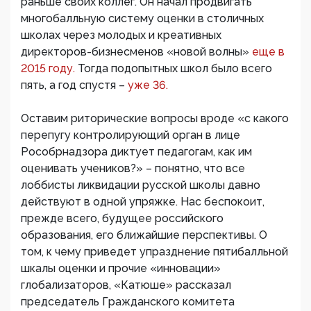
раньше своих коллег. Он начал продвигать
многобалльную систему оценки в столичных
школах через молодых и креативных
директоров-бизнесменов «новой волны»
еще в
2015 году.
Тогда подопытных школ было всего
пять, а год спустя –
уже 36.
Оставим риторические вопросы вроде «с какого
перепугу контролирующий орган в лице
Рособрнадзора диктует педагогам, как им
оценивать учеников?» – понятно, что все
лоббисты ликвидации русской школы давно
действуют в одной упряжке. Нас беспокоит,
прежде всего, будущее российского
образования, его ближайшие перспективы. О
том, к чему приведет упразднение пятибалльной
шкалы оценки и прочие «инновации»
глобализаторов, «Катюше» рассказал
председатель Гражданского комитета