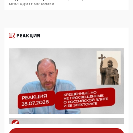
многодетные семьи
05:00, 13 Июня 2026
Разбор учебника Обществознания под редакцией
Медведева: суверенитет, традиционные ценности
и немного двоемыслия
РЕАКЦИЯ
11:53, 09 Июня 2026
Прокуратура наконец увидела экстремистскую
деятельность ИИТО ЮНЕСКО в России, но
цифроглобалисты продолжают определять
повестку в образовании
09:43, 01 Июня 2026
5G за счет здоровья граждан: Минцифры намерено
отобрать у регионов и муниципалитетов право
защищать жилые дома и социальные объекты от
ЭМИ
05:58, 26 Мая 2026
Роскомнадзор освободили от борца с
деструктивным и опасным контентом
07:39, 25 Мая 2026
Манифест против семьи и традиционных
ценностей: «Новые люди» поднимают электорат