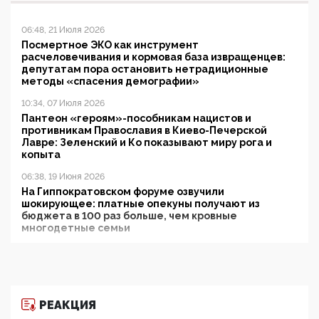
06:48, 21 Июля 2026
Посмертное ЭКО как инструмент
расчеловечивания и кормовая база извращенцев:
депутатам пора остановить нетрадиционные
методы «спасения демографии»
10:34, 07 Июля 2026
Пантеон «героям»-пособникам нацистов и
противникам Православия в Киево-Печерской
Лавре: Зеленский и Ко показывают миру рога и
копыта
06:38, 19 Июня 2026
На Гиппократовском форуме озвучили
шокирующее: платные опекуны получают из
бюджета в 100 раз больше, чем кровные
многодетные семьи
05:00, 13 Июня 2026
Разбор учебника Обществознания под редакцией
Медведева: суверенитет, традиционные ценности
и немного двоемыслия
РЕАКЦИЯ
11:53, 09 Июня 2026