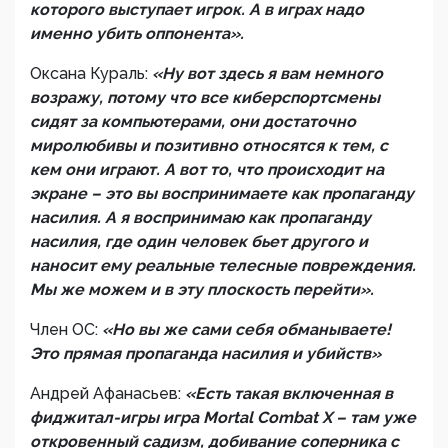
которого выступает игрок. А в играх надо
именно убить оппонента».
Оксана Кураль:
«Ну вот здесь я вам немного
возражу, потому что все киберспортсмены
сидят за компьютерами, они достаточно
миролюбивы и позитивно относятся к тем, с
кем они играют. А вот то, что происходит на
экране – это вы воспринимаете как пропаганду
насилия. А я воспринимаю как пропаганду
насилия, где один человек бьет другого и
наносит ему реальные телесные повреждения.
Мы же можем и в эту плоскость перейти».
Член ОС:
«Но вы же сами себя обманываете!
Это прямая пропаганда насилия и убийств»
Андрей Афанасьев:
«Есть такая включенная в
фиджитал-игры игра
Mortal
Combat
X
– там уже
откровенный садизм, добивание соперника с