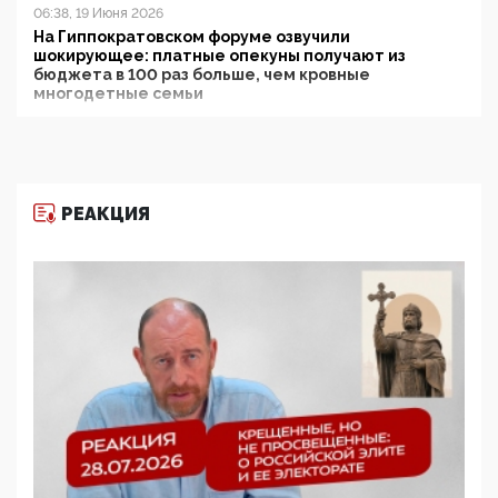
06:38, 19 Июня 2026
На Гиппократовском форуме озвучили
шокирующее: платные опекуны получают из
бюджета в 100 раз больше, чем кровные
многодетные семьи
05:00, 13 Июня 2026
Разбор учебника Обществознания под редакцией
Медведева: суверенитет, традиционные ценности
и немного двоемыслия
РЕАКЦИЯ
11:53, 09 Июня 2026
Прокуратура наконец увидела экстремистскую
деятельность ИИТО ЮНЕСКО в России, но
цифроглобалисты продолжают определять
повестку в образовании
09:43, 01 Июня 2026
5G за счет здоровья граждан: Минцифры намерено
отобрать у регионов и муниципалитетов право
защищать жилые дома и социальные объекты от
ЭМИ
05:58, 26 Мая 2026
Роскомнадзор освободили от борца с
деструктивным и опасным контентом