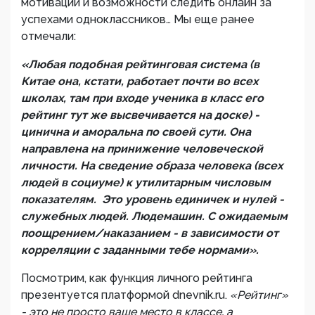
мотивации и возможности следить онлайн за
успехами одноклассников… Мы еще ранее
отмечали:
«Любая подобная рейтинговая система (в
Китае она, кстати, работает почти во всех
школах, там при входе ученика в класс его
рейтинг тут же высвечивается на доске) -
цинична и аморальна по своей сути. Она
направлена на принижение человеческой
личности. На сведение образа человека (всех
людей в социуме) к утилитарным числовым
показателям. Это уровень единичек и нулей -
служебных людей. Людемашин. С ожидаемым
поощрением/наказанием - в зависимости от
корреляции с заданными тебе нормами».
Посмотрим, как функция личного рейтинга
презентуется платформой dnevnik.ru.
«Рейтинг‎»
- это не просто ваше место в классе, а