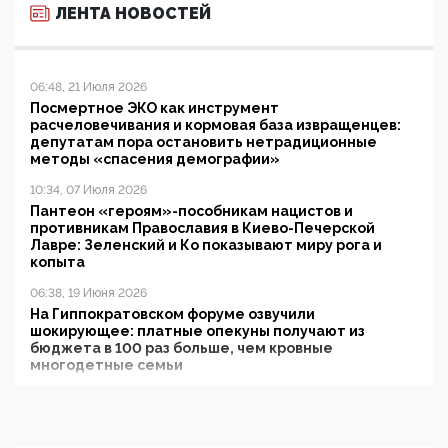
ЛЕНТА НОВОСТЕЙ
06:48, 21 Июля 2026
Посмертное ЭКО как инструмент
расчеловечивания и кормовая база извращенцев:
депутатам пора остановить нетрадиционные
методы «спасения демографии»
10:34, 07 Июля 2026
Пантеон «героям»-пособникам нацистов и
противникам Православия в Киево-Печерской
Лавре: Зеленский и Ко показывают миру рога и
копыта
06:38, 19 Июня 2026
На Гиппократовском форуме озвучили
шокирующее: платные опекуны получают из
бюджета в 100 раз больше, чем кровные
многодетные семьи
05:00, 13 Июня 2026
Разбор учебника Обществознания под редакцией
Медведева: суверенитет, традиционные ценности