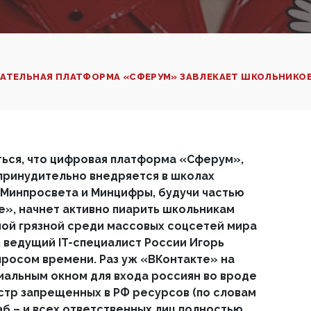
ВАТЕЛЬНАЯ ПЛАТФОРМА «СФЕРУМ» ЗАВЛЕКАЕТ ШКОЛЬНИКО
ься, что цифровая платформа «Сферум»,
принудительно внедряется в школах
Минпросвета и Минцифры, будучи частью
», начнет активно пиарить школьникам
ой грязной среди массовых соцсетей мира
р, ведущий
IT
-специалист России Игорь
просом времени. Раз уж «ВКонтакте» на
иальным окном для входа россиян во вроде
стр запрещенных в РФ ресурсов (по словам
б – и всех ответственных лиц полностью