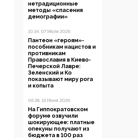
нетрадиционные
методы «спасения
демографии»
10:34, 07 Июля 2026
Пантеон «героям»-
пособникам нацистов и
противникам
Православия в Киево-
Печерской Лавре:
Зеленский и Ко
показывают миру рога
и копыта
06:38, 19 Июня 2026
На Гиппократовском
форуме озвучили
шокирующее: платные
опекуны получают из
бюджета в 100 раз