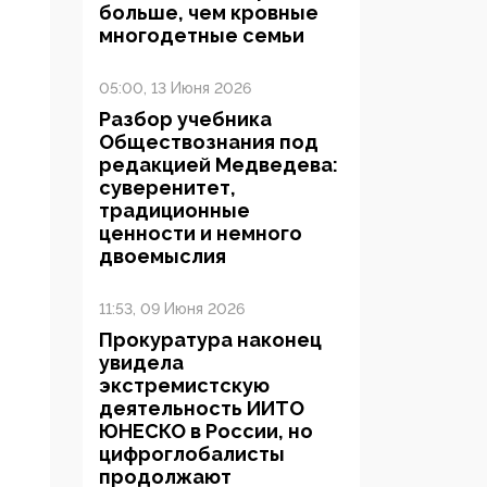
больше, чем кровные
многодетные семьи
05:00, 13 Июня 2026
Разбор учебника
Обществознания под
редакцией Медведева:
суверенитет,
традиционные
ценности и немного
двоемыслия
11:53, 09 Июня 2026
Прокуратура наконец
увидела
экстремистскую
деятельность ИИТО
ЮНЕСКО в России, но
цифроглобалисты
продолжают