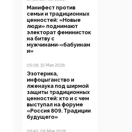
Манифест против
семьи и традиционных
ценностей: «Новые
люди» поднимают
электорат феминисток
на битву с
мужчинами-«бабуинам
и»
05:08, 15 Мая 2026
Эзотерика,
инфоцыганство и
лженаука под ширмой
защиты традиционных
ценностей: кто и с чем
выступал на форуме
«Россия 809. Традиции
будущего»
09:40, 06 Мая 2026