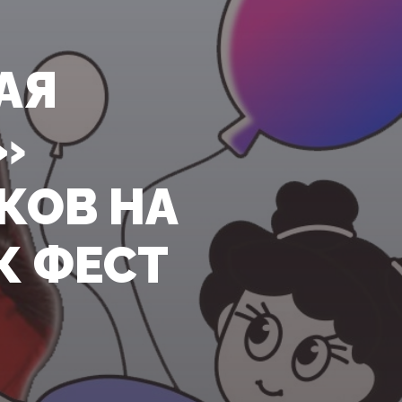
АЯ
»
КОВ НА
 ФЕСТ