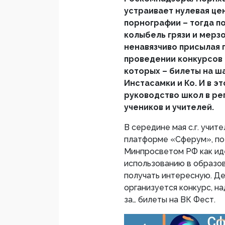
устраивает нулевая це
порнографии – тогда п
колыбель грязи и мерзо
ненавязчиво присылая 
проведении конкурсов 
которых – билеты на 
Инстасамки и Ко. И в э
руководство школ в ре
учеников и учителей.
В середине мая с.г. учит
платформе «Сферум», по
Минпросветом РФ как ид
использованию в образо
получать интересную. Дес
организуется конкурс, н
за… билеты на ВК Фест.