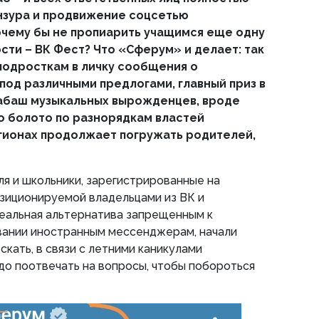
нзура и продвижение соцсетью
очему бы не пропиарить учащимся еще одну
сти – ВК Фест? Что «Сферум» и делает: так
подросткам в личку сообщения о
под различными предлогами, главный приз в
шабаш музыкальных вырожденцев, вроде
то болото по разнорядкам властей
гионах продолжает погружать родителей,
еля и школьники, зарегистрированные на
зиционируемой владельцами из ВК и
еальная альтернатива запрещенным к
вании иностранным мессенджерам, начали
кать, в связи с летними каникулами
адо поотвечать на вопросы, чтобы побороться