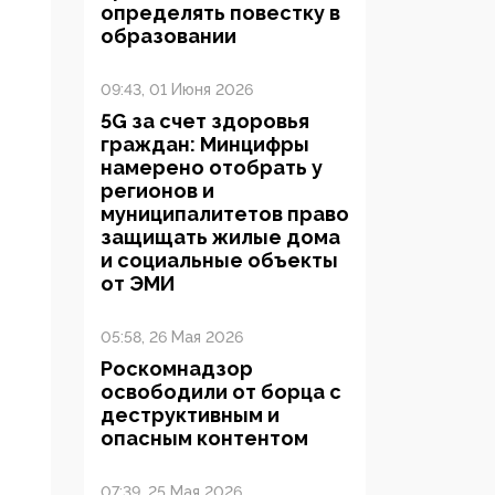
определять повестку в
образовании
09:43, 01 Июня 2026
5G за счет здоровья
граждан: Минцифры
намерено отобрать у
регионов и
муниципалитетов право
защищать жилые дома
и социальные объекты
от ЭМИ
05:58, 26 Мая 2026
Роскомнадзор
освободили от борца с
деструктивным и
опасным контентом
07:39, 25 Мая 2026