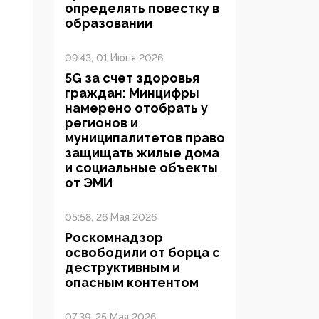
определять повестку в
образовании
09:43, 01 Июня 2026
5G за счет здоровья
граждан: Минцифры
намерено отобрать у
регионов и
муниципалитетов право
защищать жилые дома
и социальные объекты
от ЭМИ
05:58, 26 Мая 2026
Роскомнадзор
освободили от борца с
деструктивным и
опасным контентом
07:39, 25 Мая 2026