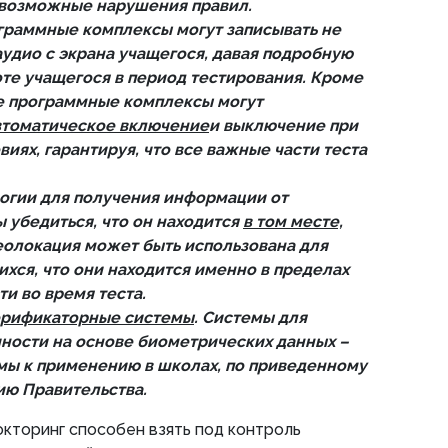
возможные нарушения правил.
раммные комплексы могут записывать не
 аудио с экрана учащегося, давая подробную
те учащегося в период тестирования. Кроме
е программные комплексы могут
втоматическое включение
и выключение при
иях, гарантируя, что все важные части теста
логии для получения информации от
ы убедиться, что он находится
в том месте,
Геолокация может быть использована для
хся, что они находится именно в пределах
и во время теста.
ерификаторные системы
. Системы для
ности на основе биометрических данных –
мы к применению в школах, по приведенному
ю Правительства.
окторинг способен взять под контроль