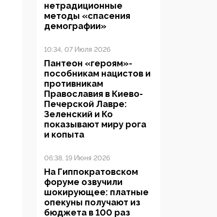
нетрадиционные
методы «спасения
демографии»
10:34, 07 Июля 2026
Пантеон «героям»-
пособникам нацистов и
противникам
Православия в Киево-
Печерской Лавре:
Зеленский и Ко
показывают миру рога
и копыта
06:38, 19 Июня 2026
На Гиппократовском
форуме озвучили
шокирующее: платные
опекуны получают из
бюджета в 100 раз