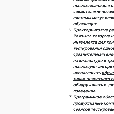
использована для
о
свидетелями незак
системы могут исп
обучающих.
Прокторинговые ре
Режимы, которые и
интеллекта для кон
тестирования одно
сравнительный видо
на клавиатуре и тр
используют алгорит
использовать
обуче
типам нечестного 
обнаруживать и
упр
поведение
.
Программное обесп
продуктивные комп
сеансов тестирован