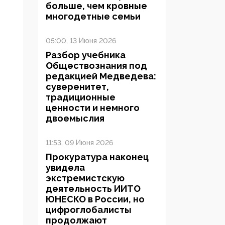
больше, чем кровные
многодетные семьи
05:00, 13 Июня 2026
Разбор учебника
Обществознания под
редакцией Медведева:
суверенитет,
традиционные
ценности и немного
двоемыслия
11:53, 09 Июня 2026
Прокуратура наконец
увидела
экстремистскую
деятельность ИИТО
ЮНЕСКО в России, но
цифроглобалисты
продолжают