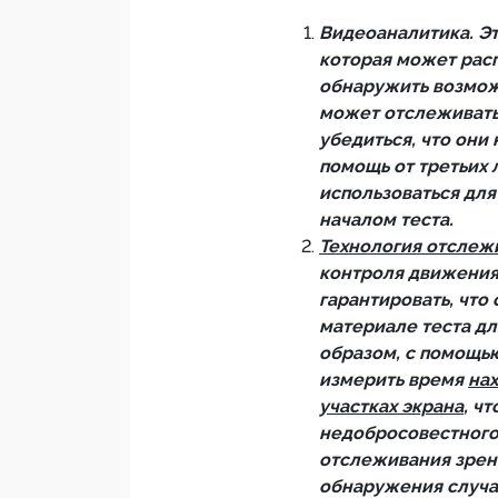
Видеоаналитика. Эт
которая может расп
обнаружить возмож
может отслеживат
убедиться, что они
помощь от третьих 
использоваться дл
началом теста.
Технология отслеж
контроля движения 
гарантировать, чт
материале теста дл
образом, с помощь
измерить время
на
участках экрана
, ч
недобросовестного 
отслеживания зрен
обнаружения случае