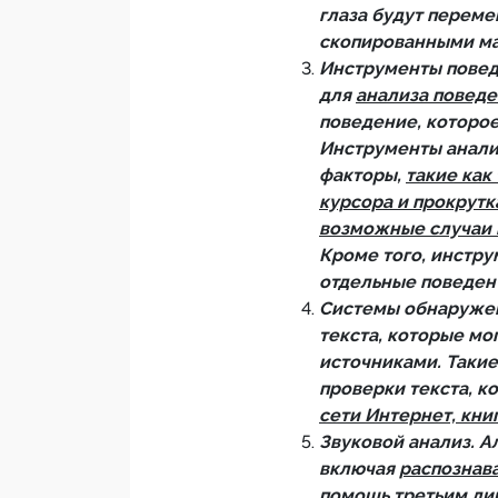
глаза будут перем
скопированными м
Инструменты повед
для
анализа повед
поведение, которое
Инструменты анали
факторы,
такие как
курсора и прокрутк
возможные случаи 
Кроме того, инстру
отдельные поведен
Системы обнаружен
текста, которые мо
источниками. Такие
проверки текста, 
сети Интернет, книг
Звуковой анализ. А
включая
распознав
помощь третьим лиц