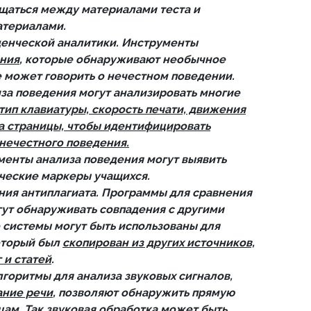
ещаться между материалами теста и
атериалами.
енческой аналитики. Инструменты
ения
, которые обнаруживают необычное
 может говорить о нечестном поведении.
за поведения могут анализировать многие
 тип клавиатуры, скорость печати, движения
а страницы, чтобы идентифицировать
нечестного поведения.
менты анализа поведения могут выявить
ческие маркеры учащихся.
ия антиплагиата. Программы для сравнения
гут обнаруживать совпадения с другими
 системы могут быть использованы для
который был
скопирован из других источников,
 и статей
.
лгоритмы для анализа звуковых сигналов,
ание речи
, позволяют обнаружить прямую
ам. Так звуковая обработка может быть