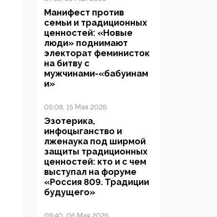
Манифест против
семьи и традиционных
ценностей: «Новые
люди» поднимают
электорат феминисток
на битву с
мужчинами-«бабуинам
и»
05:08, 15 Мая 2026
Эзотерика,
инфоцыганство и
лженаука под ширмой
защиты традиционных
ценностей: кто и с чем
выступал на форуме
«Россия 809. Традиции
будущего»
09:40, 06 Мая 2026