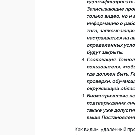
идентифицировать 
Записывающие прог
только видео, но и
информацию о рабо
того, записывающи
настраиваться на
а
определенных услов
будут закрыты.
Геолокация. Техно
пользователя, чтоб
где должен быть
. 
проверки, обучающи
окружающей област
Биометрические в
подтверждения лич
также уже допусти
выше Постановлени
Как видим, удаленный пр