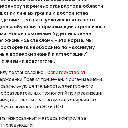
 переносу тюремных стандартов в области
ушении личных границ и достоинства
едствие – создать условия для полного
есса обучения, нормализации агрессивных
ми. Новое поколение будет искренне
ая жизнь «за стеклом» - это норма. Мы
прокторинга необходимо по максимуму
ные проверки знаний и аттестации/
, с живыми педагогами.
 силу постановление
Правительство от
ерждении Правил применения организациями,
вательную деятельность, электронного
 образовательных технологий при реализации
м», где говорится о возможных вариантах
обучающимися при ЭО и ДОТ.
матизированных методов контроля за
им следующие: