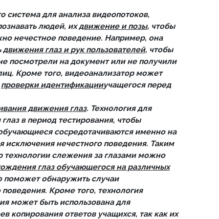
о система для анализа видеопотоков,
ознавать людей, их
движение и позы
, чтобы
но нечестное поведение. Например, она
ь
движения глаз и рук пользователей
, чтобы
 не посмотрели на документ или не получили
лиц. Кроме того, видеоанализатор может
я
проверки идентификации
учащегося перед
ивания движения глаз
. Технология для
глаз в период тестирования, чтобы
о обучающиеся сосредотачиваются именно на
я исключения нечестного поведения. Таким
ю технологии слежения за глазами можно
хождения глаз обучающегося на различных
то поможет обнаружить случаи
поведения. Кроме того, технология
ия может быть использована для
в копирования ответов учащихся, так как их