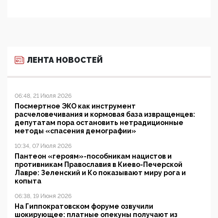
ЛЕНТА НОВОСТЕЙ
06:48, 21 Июля 2026
Посмертное ЭКО как инструмент
расчеловечивания и кормовая база извращенцев:
депутатам пора остановить нетрадиционные
методы «спасения демографии»
10:34, 07 Июля 2026
Пантеон «героям»-пособникам нацистов и
противникам Православия в Киево-Печерской
Лавре: Зеленский и Ко показывают миру рога и
копыта
06:38, 19 Июня 2026
На Гиппократовском форуме озвучили
шокирующее: платные опекуны получают из