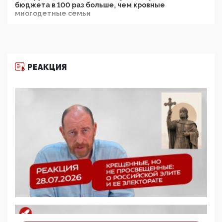
бюджета в 100 раз больше, чем кровные
многодетные семьи
05:00, 13 Июня 2026
Разбор учебника Обществознания под редакцией
Медведева: суверенитет, традиционные ценности
и немного двоемыслия
РЕАКЦИЯ
11:53, 09 Июня 2026
Прокуратура наконец увидела экстремистскую
деятельность ИИТО ЮНЕСКО в России, но
цифроглобалисты продолжают определять
повестку в образовании
09:43, 01 Июня 2026
5G за счет здоровья граждан: Минцифры намерено
отобрать у регионов и муниципалитетов право
защищать жилые дома и социальные объекты от
ЭМИ
05:58, 26 Мая 2026
Роскомнадзор освободили от борца с
деструктивным и опасным контентом
07:39, 25 Мая 2026
Манифест против семьи и традиционных