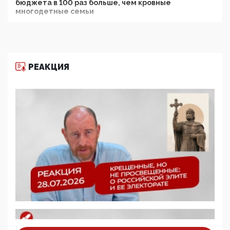
бюджета в 100 раз больше, чем кровные
многодетные семьи
05:00, 13 Июня 2026
Разбор учебника Обществознания под редакцией
Медведева: суверенитет, традиционные ценности
и немного двоемыслия
РЕАКЦИЯ
11:53, 09 Июня 2026
Прокуратура наконец увидела экстремистскую
деятельность ИИТО ЮНЕСКО в России, но
цифроглобалисты продолжают определять
повестку в образовании
09:43, 01 Июня 2026
5G за счет здоровья граждан: Минцифры намерено
отобрать у регионов и муниципалитетов право
защищать жилые дома и социальные объекты от
ЭМИ
05:58, 26 Мая 2026
Роскомнадзор освободили от борца с
деструктивным и опасным контентом
07:39, 25 Мая 2026
Манифест против семьи и традиционных