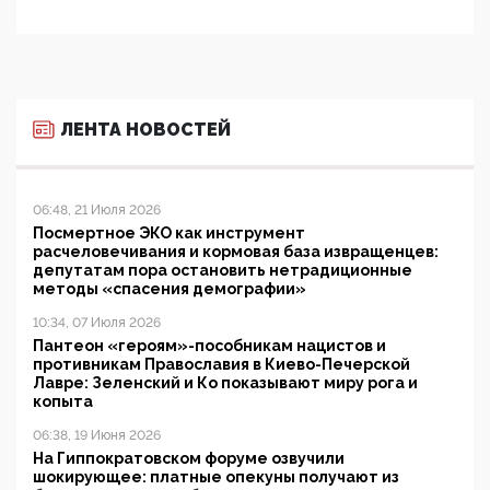
ЛЕНТА НОВОСТЕЙ
06:48, 21 Июля 2026
Посмертное ЭКО как инструмент
расчеловечивания и кормовая база извращенцев:
депутатам пора остановить нетрадиционные
методы «спасения демографии»
10:34, 07 Июля 2026
Пантеон «героям»-пособникам нацистов и
противникам Православия в Киево-Печерской
Лавре: Зеленский и Ко показывают миру рога и
копыта
06:38, 19 Июня 2026
На Гиппократовском форуме озвучили
шокирующее: платные опекуны получают из