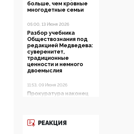
больше, чем кровные
многодетные семьи
05:00, 13 Июня 2026
Разбор учебника
Обществознания под
редакцией Медведева:
суверенитет,
традиционные
ценности и немного
двоемыслия
11:53, 09 Июня 2026
Прокуратура наконец
увидела
экстремистскую
деятельность ИИТО
ЮНЕСКО в России, но
РЕАКЦИЯ
цифроглобалисты
продолжают