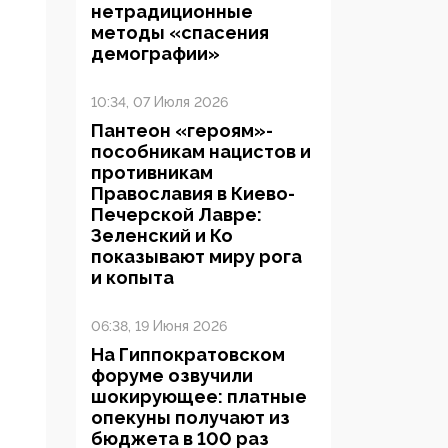
нетрадиционные
методы «спасения
демографии»
10:34, 07 Июля 2026
Пантеон «героям»-
пособникам нацистов и
противникам
Православия в Киево-
Печерской Лавре:
Зеленский и Ко
показывают миру рога
и копыта
06:38, 19 Июня 2026
На Гиппократовском
форуме озвучили
шокирующее: платные
опекуны получают из
бюджета в 100 раз