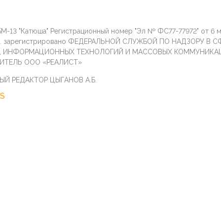
М-13 "Катюша" Регистрационный номер "Эл № ФС77-77972" от 6 
г. зарегистрировано ФЕДЕРАЛЬНОЙ СЛУЖБОЙ ПО НАДЗОРУ В С
И, ИНФОРМАЦИОННЫХ ТЕХНОЛОГИЙ И МАССОВЫХ КОММУНИКА
ИТЕЛЬ ООО «РЕАЛИСТ»
ЫЙ РЕДАКТОР ЦЫГАНОВ А.Б.
S