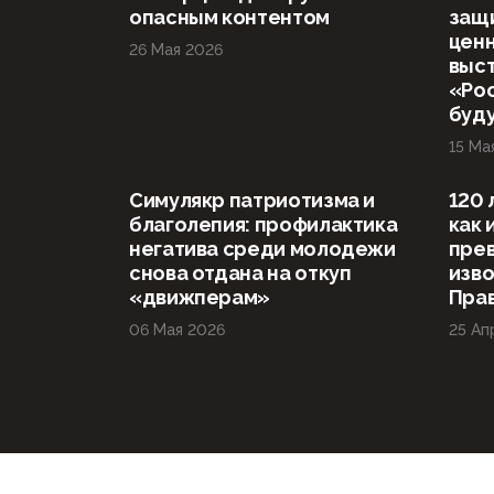
опасным контентом
защ
ценн
26 Мая 2026
выст
«Рос
буд
15 Ма
Симулякр патриотизма и
120 
благолепия: профилактика
как 
негатива среди молодежи
прев
снова отдана на откуп
изво
«движперам»
Прав
06 Мая 2026
25 Ап