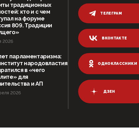
иты традиционных
остей: кто и с чем
ТЕЛЕГРАМ
упал на форуме
сия 809. Традиции
ущего»
ВКОНТАКТЕ
я 2026
лет парламентаризма:
институт народовластия
ОДНОКЛАССНИКИ
ратился в «чего
лите» для
ительства и АП
ДЗЕН
реля 2026