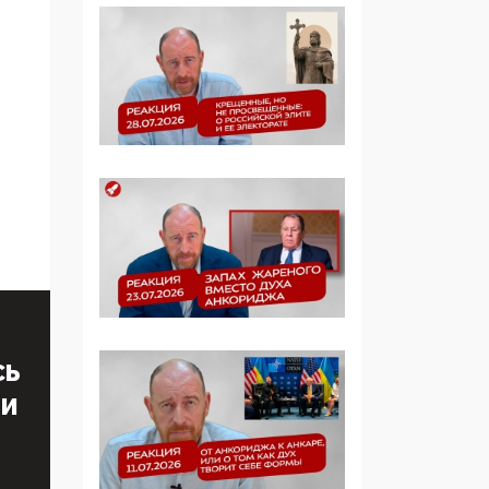
определять повестку в
образовании
09:43, 01 Июня 2026
5G за счет здоровья
граждан: Минцифры
намерено отобрать у
регионов и
муниципалитетов право
защищать жилые дома
и социальные объекты
от ЭМИ
05:58, 26 Мая 2026
Роскомнадзор
СЬ
освободили от борца с
ТИ
деструктивным и
опасным контентом
07:39, 25 Мая 2026