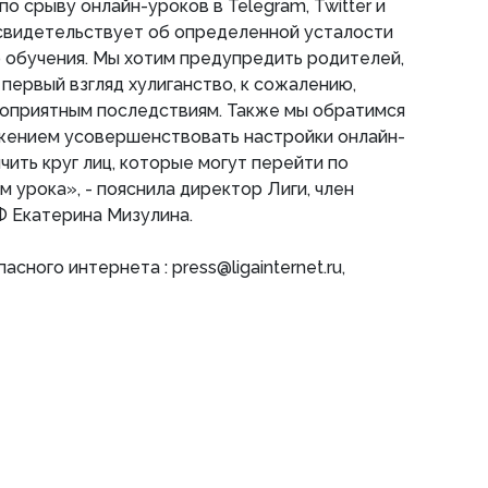
о срыву онлайн-уроков в Telegram, Twitter и
 свидетельствует об определенной усталости
 обучения. Мы хотим предупредить родителей,
 первый взгляд хулиганство, к сожалению,
гоприятным последствиям. Также мы обратимся
жением усовершенствовать настройки онлайн-
чить круг лиц, которые могут перейти по
м урока», - пояснила директор Лиги, член
 Екатерина Мизулина.
сного интернета : press@ligainternet.ru,