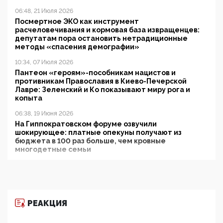
06:48, 21 Июля 2026
Посмертное ЭКО как инструмент
расчеловечивания и кормовая база извращенцев:
депутатам пора остановить нетрадиционные
методы «спасения демографии»
10:34, 07 Июля 2026
Пантеон «героям»-пособникам нацистов и
противникам Православия в Киево-Печерской
Лавре: Зеленский и Ко показывают миру рога и
копыта
06:38, 19 Июня 2026
На Гиппократовском форуме озвучили
шокирующее: платные опекуны получают из
бюджета в 100 раз больше, чем кровные
многодетные семьи
05:00, 13 Июня 2026
Разбор учебника Обществознания под редакцией
Медведева: суверенитет, традиционные ценности
и немного двоемыслия
РЕАКЦИЯ
11:53, 09 Июня 2026
Прокуратура наконец увидела экстремистскую