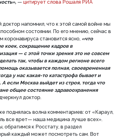
ность»,
—
цитирует слова Рошаля РИА
 доктор напомнил, что к этой самой войне мы
пособном состоянии. По его мнению, сейчас в
м коронавируса становится ясно,
«что
 коек, сокращение кадров в
зация — с этой точки зрения это не совсем
елать так, чтобы в каждом регионе всего
 помощь оказывается полная, своевременная
когда у нас какая-то катастрофа бывает и
 А если Москва выйдет из строя, тогда что
лане общее состояние здравоохранения
дчеркнул доктор.
 же поднялась волна комментариев: от «Караул,
ль все врет— наша медицина лучше всех».
, обратимся к Росстату, в раздел
орый каждый может посмотреть сам. Вот