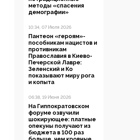
методы «спасения
демографии»
10:34, 07 Июля 2026
Пантеон «героям»-
пособникам нацистов и
противникам
Православия в Киево-
Печерской Лавре:
Зеленский и Ко
показывают миру рога
и копыта
06:38, 19 Июня 2026
На Гиппократовском
форуме озвучили
шокирующее: платные
опекуны получают из
бюджета в 100 раз
больше, чем кровные