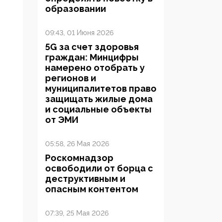
образовании
09:43, 01 Июня 2026
5G за счет здоровья
граждан: Минцифры
намерено отобрать у
регионов и
муниципалитетов право
защищать жилые дома
и социальные объекты
от ЭМИ
05:58, 26 Мая 2026
Роскомнадзор
освободили от борца с
деструктивным и
опасным контентом
07:39, 25 Мая 2026