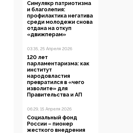
Симулякр патриотизма
и благолепия:
профилактика негатива
среди молодежи снова
отдана на откуп
«движперам»
03:35, 25 Апреля 2026
120 лет
парламентаризма: как
институт
народовластия
превратился в «чего
изволите» для
Правительства и АП
06:29, 15 Апреля 2026
Социальный фонд
России – пионер
жесткого внедрения