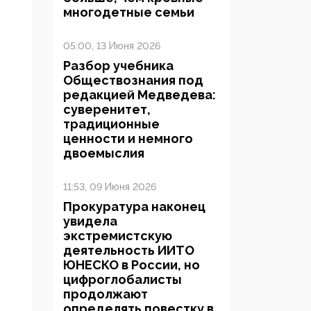
многодетные семьи
05:00, 13 Июня 2026
Разбор учебника
Обществознания под
редакцией Медведева:
суверенитет,
традиционные
ценности и немного
двоемыслия
11:53, 09 Июня 2026
Прокуратура наконец
увидела
экстремистскую
деятельность ИИТО
ЮНЕСКО в России, но
цифроглобалисты
продолжают
определять повестку в