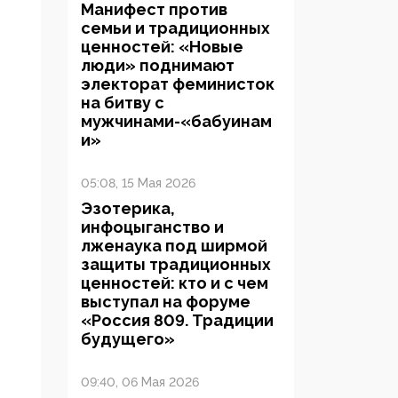
Манифест против
семьи и традиционных
ценностей: «Новые
люди» поднимают
электорат феминисток
на битву с
мужчинами-«бабуинам
и»
05:08, 15 Мая 2026
Эзотерика,
инфоцыганство и
лженаука под ширмой
защиты традиционных
ценностей: кто и с чем
выступал на форуме
«Россия 809. Традиции
будущего»
09:40, 06 Мая 2026