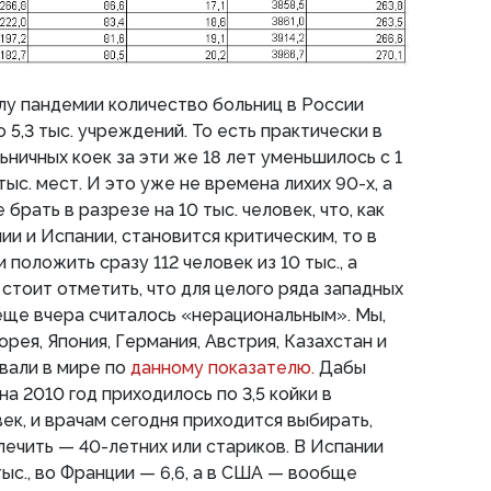
алу пандемии количество больниц в России
о 5,3 тыс. учреждений. То есть практически в
ьничных коек за эти же 18 лет уменьшилось с 1
 тыс. мест. И это уже не времена лихих 90-х, а
брать в разрезе на 10 тыс. человек, что, как
ии и Испании, становится критическим, то в
 положить сразу 112 человек из 10 тыс., а
 стоит отметить, что для целого ряда западных
 еще вчера считалось «нерациональным». Мы,
рея, Япония, Германия, Австрия, Казахстан и
овали в мире по
данному показателю.
Дабы
на 2010 год приходилось по 3,5 койки в
век, и врачам сегодня приходится выбирать,
 лечить — 40-летних или стариков. В Испании
 тыс., во Франции — 6,6, а в США — вообще