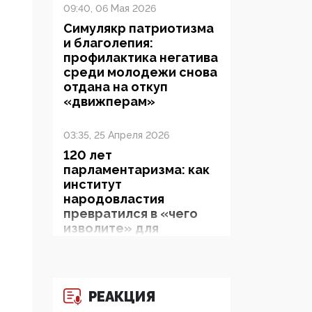
09:40, 06 Мая 2026
Симулякр патриотизма
и благолепия:
профилактика негатива
среди молодежи снова
отдана на откуп
«движперам»
03:35, 25 Апреля 2026
120 лет
парламентаризма: как
институт
народовластия
превратился в «чего
изволите» для
Правительства и АП
06:29, 15 Апреля 2026
РЕАКЦИЯ
Социальный фонд
России – пионер