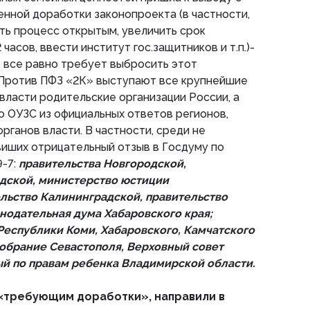
нной доработки законопроекта (в частности,
ь процесс открытым, увеличить срок
часов, ввести институт гос.защитников и т.п.)-
 все равно требует выбросить этот
 Против ПФЗ «2К» выступают все крупнейшие
власти родительские организации России, а
но ОУЗС из официальных ответов регионов,
рганов власти. В частности, среди не
ших отрицательный отзыв в Госдуму по
-7:
правительства Новгородской,
дской, министерство юстиции
льство Калининградской, правительство
онодательная дума Хабаровского края;
Республики Коми, Хабаровского, Камчатского
собрание Севастополя, Верховный совет
й по правам ребенка Владимирской области.
«требующим доработки», направили в