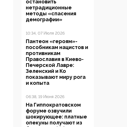
остановить
нетрадиционные
методы «спасения
демографии»
10:34, 07 Июля 2026
Пантеон «героям»-
пособникам нацистов и
противникам
Православия в Киево-
Печерской Лавре:
Зеленский и Ко
показывают миру рога
и копыта
06:38, 19 Июня 2026
На Гиппократовском
форуме озвучили
шокирующее: платные
опекуны получают из