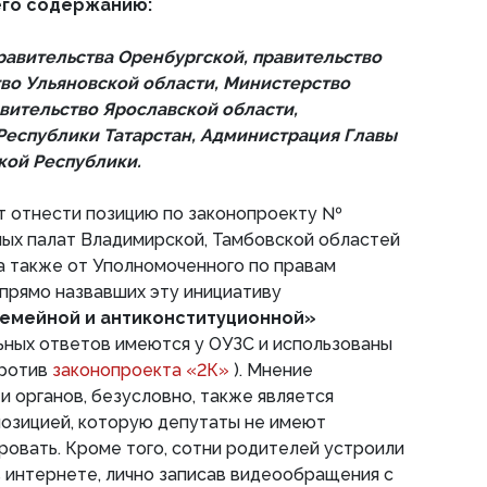
его содержанию:
правительства Оренбургской, правительство
тво Ульяновской области, Министерство
авительство Ярославской области,
Республики Татарстан, Администрация Главы
кой Республики.
ит отнести позицию по законопроекту №
ых палат Владимирской, Тамбовской областей
а также от Уполномоченного по правам
 прямо назвавших эту инициативу
семейной и антиконституционной»
ьных ответов имеются у ОУЗС и использованы
против
законопроекта «2К»
). Мнение
и органов, безусловно, также является
позицией, которую депутаты не имеют
ровать. Кроме того, сотни родителей устроили
 интернете, лично записав видеообращения с