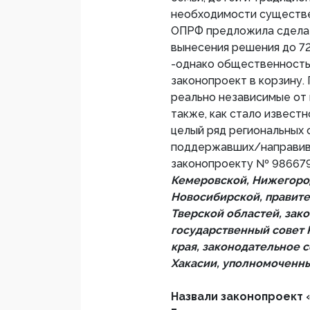
необходимости существе
ОПРФ предложила сделат
вынесения решения до 72 
-однако общественность
законопроект в корзину.
реально независимые от 
также, как стало извест
целый ряд региональных о
поддержавших/направиви
законопроекту № 986679
Кемеровской, Нижегоро
Новосибирской, правите
Тверской областей, зак
государственный совет 
края, законодательное 
Хакасии, уполномоченны
Назвали законопроект 