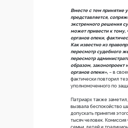
Вместе с тем принятие у
представляется, сопряж
экстренного решения суд
может привести к тому, 
органов опеки, фактиче
Как известно из правоп
пересмотр судебного же
пересмотр администрати
образом, законопроект 
органов опеки»,
– в сво
фактически повторил те
уполномоченного по защит
Патриарх также заметил
вызвала беспокойство ш
допускать принятия этог
тысяч человек. Комиссия
семьи, детей и традицио