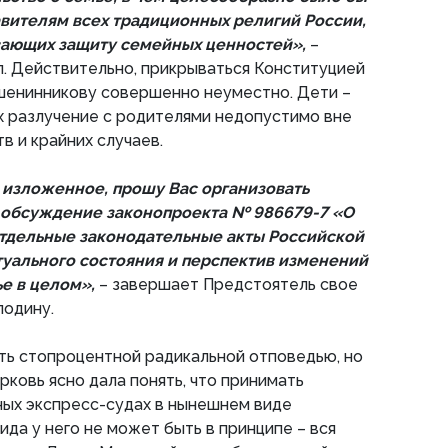
авителям всех традиционных религий России,
ающих защиту семейных ценностей»,
–
. Действительно, прикрываться Конституцией
шенинникову совершенно неуместно. Дети –
их разлучение с родителями недопустимо вне
в и крайних случаев.
изложенное, прошу Вас организовать
обсуждение законопроекта № 986679-7 «О
тдельные законодательные акты Российской
туального состояния и перспектив изменений
ье в целом»,
– завершает Предстоятель свое
лодину.
ть стопроцентной радикальной отповедью, но
рковь ясно дала понять, что принимать
ных экспресс-судах в нынешнем виде
ида у него не может быть в принципе – вся