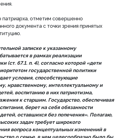
ения.
ю патриарха, отметим совершенно
нного документа с точки зрения принятых
титуцию.
ительной записке к указанному
абатывается в рамках реализации
 (ст. 67.1. п. 4), согласно которой «дети
иоритетом государственной политики
здает условия, способствующие
у, нравственному, интеллектуальному и
етей, воспитанию в них патриотизма,
ажения к старшим. Государство, обеспечивая
спитания, берет на себя обязанности
детей, оставшихся без попечения». Полагаю,
высоких задач требует широкого
ния вопроса концептуальных изменений в
ьство о семье, в чем целесообразно было бы