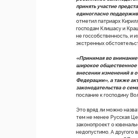
принять участие предст
единогласно поддержив
отметил патриарх Кирилл
господам Клишасу и Кра
не госсобственность, и 
экстренных обстоятельст
«Принимая во внимание 
широкое общественное 
внесении изменений в о
Федерации», а также ак
законодательства о сем
послание к господину Во
Это вряд ли можно назва
тем не менее Русская Це
законопроект о ювеналь
недопустимо. А другого в