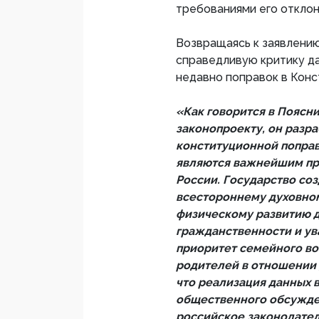
требованиями его отклон
Возвращаясь к заявлени
справедливую критику да
недавно поправок в Конс
«Как говорится в Поясн
законопроекту, он разр
конституционной поправки
являются важнейшим пр
России. Государство со
всестороннему духовном
физическому развитию д
гражданственности и ув
приоритет семейного во
родителей в отношении 
что реализация данных 
общественного обсужде
российское законодател