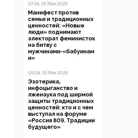
07:39, 25 Мая 2026
Манифест против
семьи и традиционных
ценностей: «Новые
люди» поднимают
электорат феминисток
на битву с
мужчинами-«бабуинам
и»
05:08, 15 Мая 2026
Эзотерика,
инфоцыганство и
лженаука под ширмой
защиты традиционных
ценностей: кто и с чем
выступал на форуме
«Россия 809. Традиции
будущего»