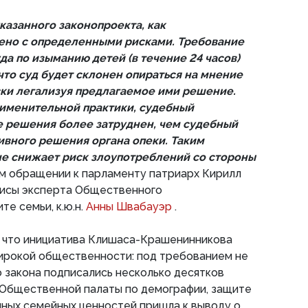
казанного законопроекта, как
ено с определенными рисками. Требование
а по изыманию детей (в течение 24 часов)
что суд будет склонен опираться на мнение
ски легализуя предлагаемое ими решение.
рименительной практики, судебный
 решения более затруднен, чем судебный
вного решения органа опеки. Таким
не снижает риск злоупотреблений со стороны
ем обращении к парламенту патриарх Кирилл
зисы эксперта Общественного
е семьи, к.ю.н.
Анны Швабауэр
.
, что инициатива Клишаса-Крашенинникова
ирокой общественности: под требованием не
о закона подписались несколько десятков
 Общественной палаты по демографии, защите
нных семейных ценностей пришла к выводу о