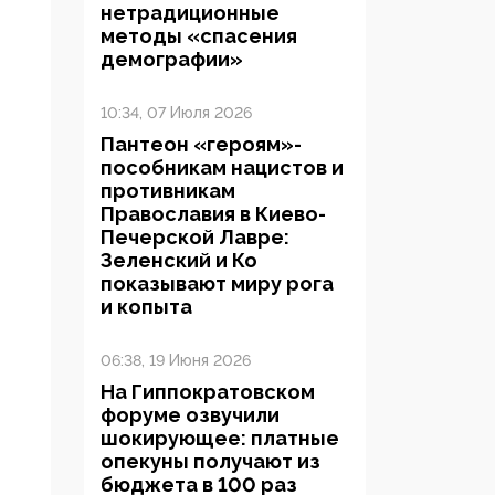
нетрадиционные
методы «спасения
демографии»
10:34, 07 Июля 2026
Пантеон «героям»-
пособникам нацистов и
противникам
Православия в Киево-
Печерской Лавре:
Зеленский и Ко
показывают миру рога
и копыта
06:38, 19 Июня 2026
На Гиппократовском
форуме озвучили
шокирующее: платные
опекуны получают из
бюджета в 100 раз