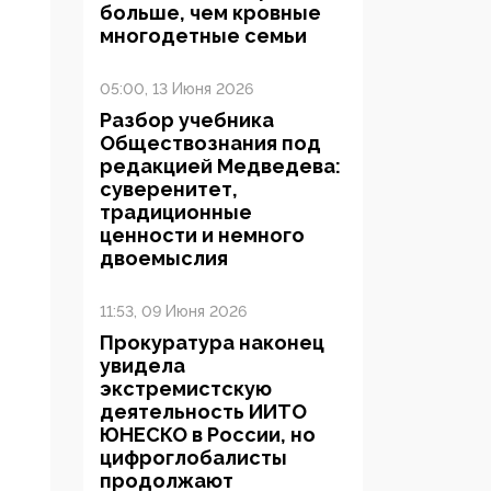
больше, чем кровные
многодетные семьи
05:00, 13 Июня 2026
Разбор учебника
Обществознания под
редакцией Медведева:
суверенитет,
традиционные
ценности и немного
двоемыслия
11:53, 09 Июня 2026
Прокуратура наконец
увидела
экстремистскую
деятельность ИИТО
ЮНЕСКО в России, но
цифроглобалисты
продолжают