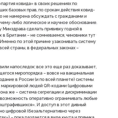
«партия ковида» в своих решениях по
их базовых прав, по срокам действия ковид-
его не намерена обсуждать с гражданами и
 чему-либо логическое и научное обоснование.
у Минздрава сделать прививку годной в
к в Британии – не сомневаемся, чиновники тут
 Именно по этой причине узаконивать систему
всей страны, в федеральных законах –
вили напоследок: все это еще раз доказывает,
ящегося миропорядка – вовсе на вакцинальная
здание в России (и по всей планете) системы
с маркировкой людей QR-кодами (цифровыми
она же – система сегрегации и дискриминации
, возможность оперативно ограничивать любые
оштрафившихся». И доступ в этот дивный
но цифровой (безальтернативно через
ах») – пока раздается в виде кнута и пряника.