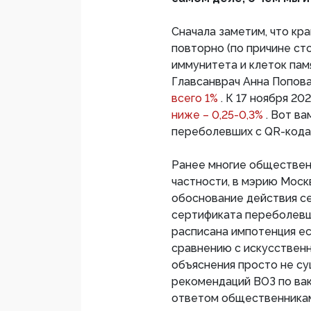
Cначала заметим, что кр
повторно (по причине ст
иммунитета и клеток памя
Главсанврач Анна Попова 
всего 1%
. К 17 ноября 20
ниже – 0,25-0,3%
. Вот в
переболевших с QR-кодам
Ранее многие обществен
частности, в мэрию Моск
обоснование действия се
сертификата переболевше
расписана импотенция е
сравнению с искусственн
объяснения просто не с
рекомендаций ВОЗ по вак
ответом общественникам