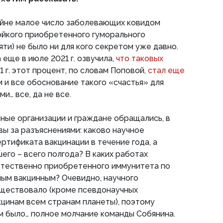
айне малое число заболевающих ковидом
ойкого приобретенного гуморального
ти) не было ни для кого секретом уже давно.
еще в июле 2021 г. озвучила,
что таковых
21 г. этот процент, по словам Поповой,
стал еще
ам и все обоснование такого «cчастья» для
и… все, да не все.
ные организации и граждане обращались, в
вы за разъяснениями: каково научное
ртификата вакцинации в течение года, а
го – всего полгода? В каких работах
стественно приобретенного иммунитета по
ым вакцинным? Очевидно, научного
уществовало (кроме псевдонаучных
цинам всем странам планеты), поэтому
 было… полное молчание команды Собянина.