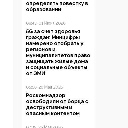
определять повестку в
образовании
09:43, 01 Июня 2026
5G за счет здоровья
граждан: Минцифры
намерено отобрать у
регионов и
муниципалитетов право
защищать жилые дома
и социальные объекты
от ЭМИ
05:58, 26 Мая 2026
Роскомнадзор
освободили от борца с
деструктивным и
опасным контентом
07:39, 25 Мая 2026