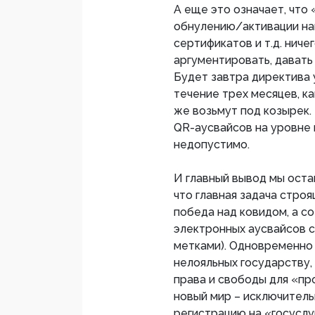
А еще это означает, что 
обнулению/активации наш
сертификатов и т.д. нич
аргументировать, давать
Будет завтра директива 
течение трех месяцев, ка
же возьмут под козырек.
QR-аусвайсов на уровне 
недопустимо.
И главный вывод мы оста
что главная задача стро
победа над ковидом, а со
электронных аусвайсов 
метками). Одновременно 
нелояльных государству
права и свободы для «пр
новый мир – исключитель
регистрацию на «госуслуг