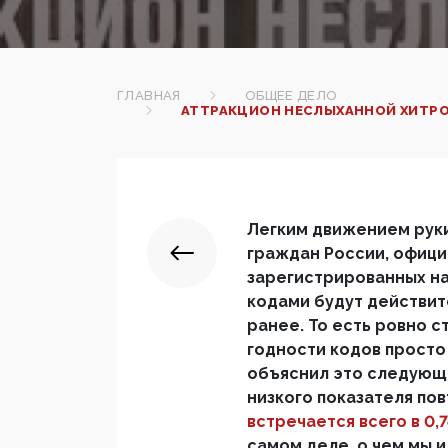
ГЛАВНАЯ
ОБЩЕЕ ДЕЛО
АТТРАКЦИОН НЕСЛЫХАННОЙ ХИТРО
Легким движением руки
граждан России, офиц
зарегистрированных на 
кодами будут действит
ранее. То есть ровно с
годности кодов просто
объяснил это следующи
низкого показателя пов
встречается всего в 0,
самом деле, о чем мы и