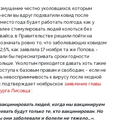
озмущение честно уколовшихся, которым
 «если вы вдруг подхватили ковид после
место года будет работать полгода, как у
алее стимулировать людей колоться без
вайса, в Правительстве решили пойти на
означать ровно то, что заболевающих ковидом
,5%, как заявляла 17 ноября та же Попова, -
тали бы пересматривать сроки годности
больше. Уколотым приходится давать хоть такие
оступа к базовым правам и свободам, - если не
ь невосприимчивость к вирусу после модной
с подтверждает ноябрьское
заявление главы
бурга Лисовца
:
вакцинировать людей, когда мы вакцинируем
евать будут только те, кто вакцинирован. Но
ы они заболевали и болели не тяжело…».