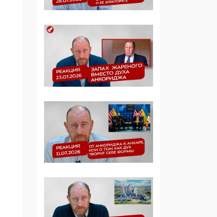
Симулякр патриотизма
и благолепия:
профилактика негатива
среди молодежи снова
отдана на откуп
«движперам»
03:35, 25 Апреля 2026
120 лет
парламентаризма: как
институт
народовластия
превратился в «чего
изволите» для
Правительства и АП
06:29, 15 Апреля 2026
Социальный фонд
России – пионер