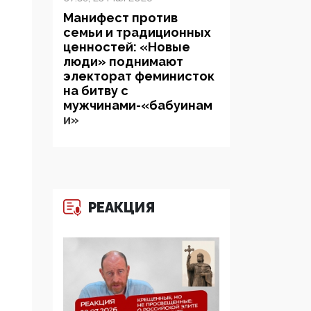
Манифест против
семьи и традиционных
ценностей: «Новые
люди» поднимают
электорат феминисток
на битву с
мужчинами-«бабуинам
и»
05:08, 15 Мая 2026
Эзотерика,
инфоцыганство и
лженаука под ширмой
РЕАКЦИЯ
защиты традиционных
ценностей: кто и с чем
выступал на форуме
«Россия 809. Традиции
будущего»
09:40, 06 Мая 2026