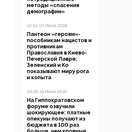
методы «спасения
демографии»
10:34, 07 Июля 2026
Пантеон «героям»-
пособникам нацистов и
противникам
Православия в Киево-
Печерской Лавре:
Зеленский и Ко
показывают миру рога
и копыта
06:38, 19 Июня 2026
На Гиппократовском
форуме озвучили
шокирующее: платные
опекуны получают из
бюджета в 100 раз
больше, чем кровные