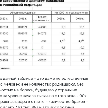
 данной таблице – это даже не естественная
с. человек и не количество родившихся, без
тностью не борись, будущего у страны не
 на уровне начала тысячных этого века – 90х
трашная цифра в отчете – количество браков –
о всего 770 тыс. 857 и это абсолютный