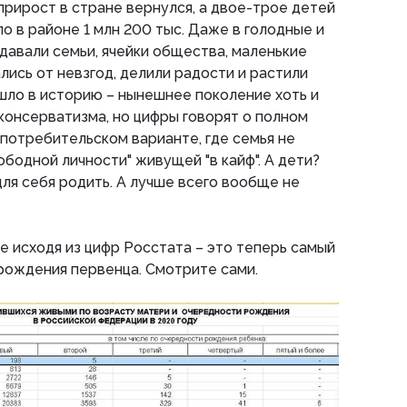
 прирост в стране вернулся, а двое-трое детей
о в районе 1 млн 200 тыс. Даже в голодные и
давали семьи, ячейки общества, маленькие
лись от невзгод, делили радости и растили
ушло в историю – нынешнее поколение хоть и
 консерватизма, но цифры говорят о полном
потребительском варианте, где семья не
вободной личности" живущей "в кайф". А дети?
для себя родить. А лучше всего вообще не
же исходя из цифр Росстата – это теперь самый
рождения первенца. Смотрите сами.