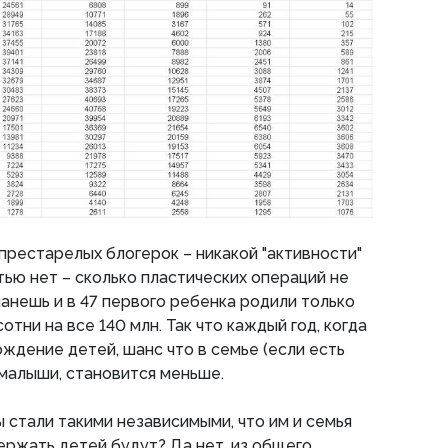
 престарелых блогерок – никакой "активности"
тью нет – сколько пластических операций не
манешь и в 47 первого ребенка родили только
сотни на все 140 млн. Так что каждый год, когда
дение детей, шанс что в семье (если есть
 малыши, становится меньше.
стали такими независимыми, что им и семья
держать детей будут? Да нет, из общего