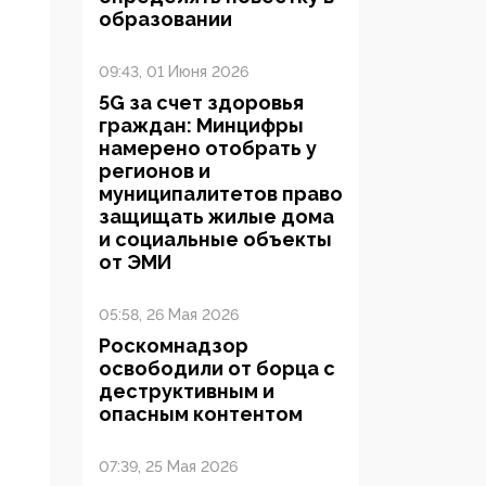
образовании
09:43, 01 Июня 2026
5G за счет здоровья
граждан: Минцифры
намерено отобрать у
регионов и
муниципалитетов право
защищать жилые дома
и социальные объекты
от ЭМИ
05:58, 26 Мая 2026
Роскомнадзор
освободили от борца с
деструктивным и
опасным контентом
07:39, 25 Мая 2026