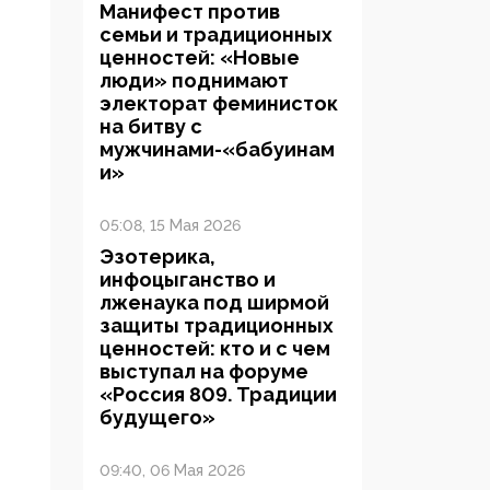
Манифест против
семьи и традиционных
ценностей: «Новые
люди» поднимают
электорат феминисток
на битву с
мужчинами-«бабуинам
и»
05:08, 15 Мая 2026
Эзотерика,
инфоцыганство и
лженаука под ширмой
защиты традиционных
ценностей: кто и с чем
выступал на форуме
«Россия 809. Традиции
будущего»
09:40, 06 Мая 2026