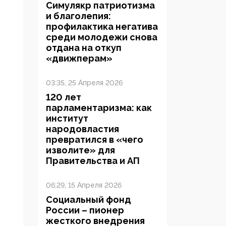
Симулякр патриотизма
и благолепия:
профилактика негатива
среди молодежи снова
отдана на откуп
«движперам»
03:35, 25 Апреля 2026
120 лет
парламентаризма: как
институт
народовластия
превратился в «чего
изволите» для
Правительства и АП
06:29, 15 Апреля 2026
Социальный фонд
России – пионер
жесткого внедрения