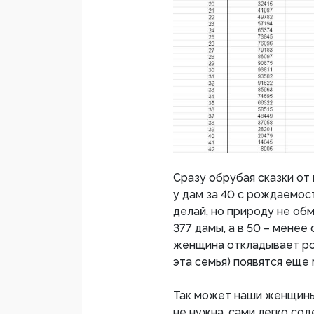
Сразу обрубая сказки от
у дам за 40 с рождаемос
делай, но природу не об
377 дамы, а в 50 – менее 
женщина откладывает рож
эта семья) появятся еще
Так может наши женщины 
не нужна, сами легко со