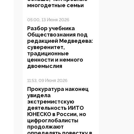
многодетные семьи
05:00, 13 Июня 2026
Разбор учебника
Обществознания под
редакцией Медведева:
суверенитет,
традиционные
ценности и немного
двоемыслия
11:53, 09 Июня 2026
Прокуратура наконец
увидела
экстремистскую
деятельность ИИТО
ЮНЕСКО в России, но
цифроглобалисты
продолжают
определять повестку в