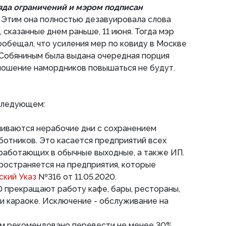
да ограничений и мэром подписан
.
Этим она полностью дезавуировала слова
 сказанные днем раньше, 11 июня. Тогда мэр
обещал, что усиления мер по ковиду в Москве
 Собяниным была выдана очередная порция
ношение намордников повышаться не будут.
 следующем:
авливаются нерабочие дни с сохранением
ботников. Это касается предприятий всех
работающих в обычные выходные, а также ИП.
ространяется на предприятия, которые
ский Указ
№316 от 11.05.2020.
.00 прекращают работу кафе, бары, рестораны,
 и караоке. Исключение - обслуживание на
лям рекомендовано перевести не менее 30%