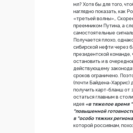
мл? Хотя бы для того, ч
наглядно показать, как Р
«третьей волны»… Скорее
преемником Путина, а с
самостоятельные сигналы
Получается плохо, однак
сибирской нефти через б
президентской команде, 
остановить и в очередно
действующему законодат
сроков ограничено. Поэт
(почти Байдена-Харрис) 
получить карт-бланш от 
остаться главным в стол
идея
«в тяжелое время 
“повышенной готовности
в “особо тяжких региона
которой россиянам, похо