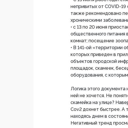
непривитых от COVID-19 
также рекомендовано пе
хроническими заболеван
• с 13 по 20 июня приост
общественного питания в
комнат; посещение зоопа
• В 141-ой «территории 
которых приведен в прил
объектов городской инфр
площадок, скамеек, бесе
оборудования, с которым
Логика этого документа 
ней не хочется. Не понят
скамейка на улице? Навер
Cov2 дохнет быстрее. А т
находясь днем в состояни
Негативный тренд просма