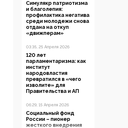
Симулякр патриотизма
и благолепия:
профилактика негатива
среди молодежи снова
отдана на откуп
«движперам»
03:35, 25 Апреля 2026
120 лет
парламентаризма: как
институт
народовластия
превратился в «чего
изволите» для
Правительства и АП
06:29, 15 Апреля 2026
Социальный фонд
России – пионер
жесткого внедрения