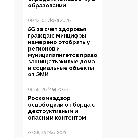
образовании
09:43, 01 Июня 2026
5G за счет здоровья
граждан: Минцифры
намерено отобрать у
регионов и
муниципалитетов право
защищать жилые дома
и социальные объекты
от ЭМИ
05:58, 26 Мая 2026
Роскомнадзор
освободили от борца с
деструктивным и
опасным контентом
07:39, 25 Мая 2026