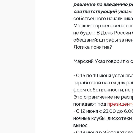
решение по введению ря
соответствующий указ»
собственного начальника,
Москвы торжественно по
не будет. В День России
обещаний: штрафы за не
Логика понятна?
Мэрский Указ говорит о
• С 15 по 19 июня устан
заработной платы для ра
форм собственности, не 
Это ограничение не расп
попадают под
президент
• С 12 июня с 23.00 до 6
ночные клубы, дискотеки
вынос.
• С 13 июня работодате