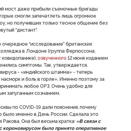
й мост даже прибыли съемочные бригады
торые смогли запечатлеть лишь огромное
оу, но получивших только тесное общение без
вутый “дистант”.
е очередное “исследование” британских
колледжа в Лондоне (группа Фергюссона,
т ковидопанике),
озвученного
12 июня изданием
зменились симптомы. Так, утверждается,
вируса - «индийского штамма» - теперь
 насморк и боль в горле». Именно поэтому за
принимать любое ОРЗ. Очень удобно для
ым запуганным сознанием.
квы по COVID-19 дали пояснения, почему
 было именно в День России. Сделала это
я Ракова. Она был весьма кратка:
«В связи с
с короновирусом было принято оперативное