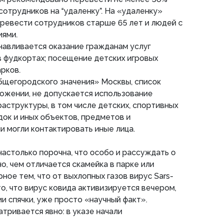
сотрудников на “удаленку”. На «удаленку»
ревести сотрудников старше 65 лет и людей с
иями.
анавливается оказание гражданам услуг
 фудкортах; посещение детских игровых
рков.
общегородского значения» Москвы, список
ожении, не допускается использование
аструктуры, в том числе детских, спортивных
док и иных объектов, предметов и
и могли контактировать иные лица.
настолько порочна, что особо и рассуждать о
но, чем отличается скамейка в парке или
ное тем, что от выхлопных газов вирус Sars-
о, что вирус ковида активизируется вечером,
и спячки, уже просто «научный факт».
тривается явно: в указе начали