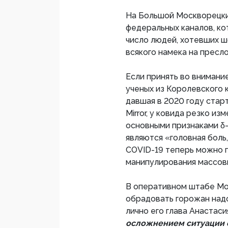
На Большой Москворецки
федеральных каналов, ко
число людей, хотевших ш
всякого намека на пресло
Если принять во внимани
ученых из Королевского 
давшая в 2020 году стар
Mirror, у ковида резко и
основными признаками δ-
являются «головная боль,
COVID-19 теперь можно 
манипулирования массов
В оперативном штабе Мос
обрадовать горожан надо
лично его глава Анастаси
осложнением ситуации 