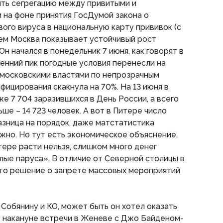
ять сегрегацию между привитыми и
 на фоне принятия ГосДумой закона о
вого вируса в национальную карту прививок (с
ем Москва показывает устойчивый рост
н начался в понедельник 7 июня, как говорят в
есенний пик погодные условия перенесли на
 московскими властями по непрозрачным
фицирования скакнула на 70%. На 13 июня в
е 7 704 заразившихся в День России, а всего
ьше – 14 723 человек. А вот в Питере число
разница на порядок, даже матстатистика
ожно. Но тут есть экономическое объяснение.
тере расти нельзя, слишком много денег
лые паруса». В отличие от Северной столицы в
то решение о запрете массовых мероприятий
 Собянину и КО, может быть он хотел оказать
у накануне встречи в Женеве с Джо Байденом-