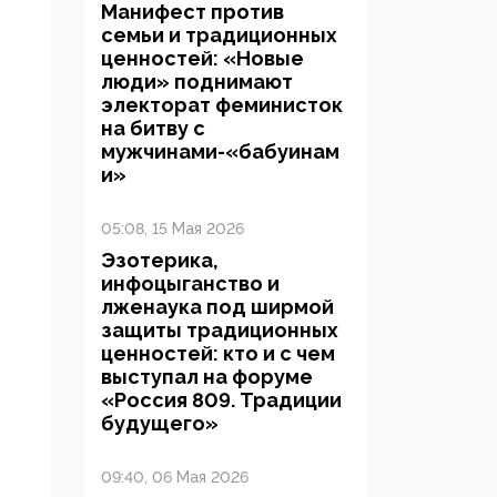
Манифест против
семьи и традиционных
ценностей: «Новые
люди» поднимают
электорат феминисток
на битву с
мужчинами-«бабуинам
и»
05:08, 15 Мая 2026
Эзотерика,
инфоцыганство и
лженаука под ширмой
защиты традиционных
ценностей: кто и с чем
выступал на форуме
«Россия 809. Традиции
будущего»
09:40, 06 Мая 2026