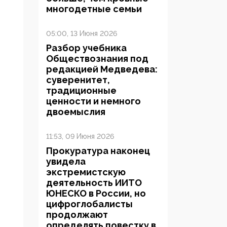
многодетные семьи
05:00, 13 Июня 2026
Разбор учебника
Обществознания под
редакцией Медведева:
суверенитет,
традиционные
ценности и немного
двоемыслия
11:53, 09 Июня 2026
Прокуратура наконец
увидела
экстремистскую
деятельность ИИТО
ЮНЕСКО в России, но
цифроглобалисты
продолжают
определять повестку в