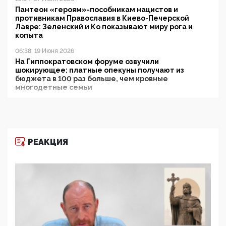
Пантеон «героям»-пособникам нацистов и
противникам Православия в Киево-Печерской
Лавре: Зеленский и Ко показывают миру рога и
копыта
06:38, 19 Июня 2026
На Гиппократовском форуме озвучили
шокирующее: платные опекуны получают из
бюджета в 100 раз больше, чем кровные
многодетные семьи
05:00, 13 Июня 2026
Разбор учебника Обществознания под редакцией
Медведева: суверенитет, традиционные ценности
и немного двоемыслия
РЕАКЦИЯ
11:53, 09 Июня 2026
Прокуратура наконец увидела экстремистскую
деятельность ИИТО ЮНЕСКО в России, но
цифроглобалисты продолжают определять
повестку в образовании
09:43, 01 Июня 2026
5G за счет здоровья граждан: Минцифры намерено
отобрать у регионов и муниципалитетов право