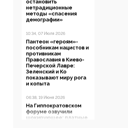
остановить
нетрадиционные
методы «спасения
демографии»
10:34, 07 Июля 2026
Пантеон «героям»-
пособникам нацистов и
противникам
Православия в Киево-
Печерской Лавре:
Зеленский и Ко
показывают миру рога
и копыта
06:38, 19 Июня 2026
На Гиппократовском
форуме озвучили
шокирующее: платные
опекуны получают из