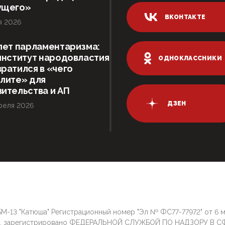
ущего»
ВКОНТАКТЕ
я 2026
лет парламентаризма:
институт народовластия
ОДНОКЛАССНИКИ
ратился в «чего
лите» для
ительства и АП
ДЗЕН
реля 2026
М-13 "Катюша" Регистрационный номер "Эл № ФС77-77972" от 6 
г. зарегистрировано ФЕДЕРАЛЬНОЙ СЛУЖБОЙ ПО НАДЗОРУ В С