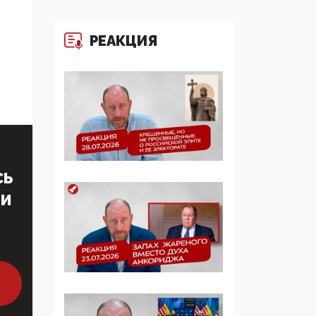
бюджета в 100 раз
больше, чем кровные
многодетные семьи
РЕАКЦИЯ
05:00, 13 Июня 2026
Разбор учебника
Обществознания под
редакцией Медведева:
суверенитет,
традиционные
ценности и немного
СЬ
двоемыслия
ТИ
11:53, 09 Июня 2026
Прокуратура наконец
увидела
экстремистскую
деятельность ИИТО
ЮНЕСКО в России, но
цифроглобалисты