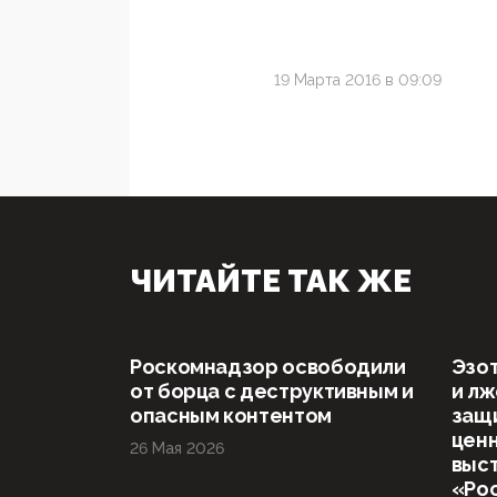
19 Марта 2016 в 09:09
ЧИТАЙТЕ ТАК ЖЕ
Роскомнадзор освободили
Эзот
от борца с деструктивным и
и л
опасным контентом
защ
ценн
26 Мая 2026
выст
«Рос