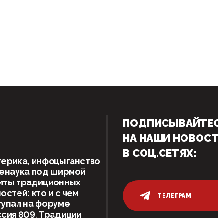
ПОДПИСЫВАЙТЕ
НА НАШИ НОВОС
В СОЦ.СЕТЯХ:
ерика, инфоцыганство
женаука под ширмой
иты традиционных
остей: кто и с чем
ТЕЛЕГРАМ
упал на форуме
сия 809. Традиции