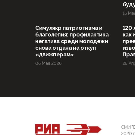
буд
15 Ма
Симулякр патриотизма и
120 
благолепия: профилактика
как 
негатива среди молодежи
прев
снова отдана на откуп
изво
«движперам»
Прав
06 Мая 2026
25 Ап
СМИ "Б
2020 