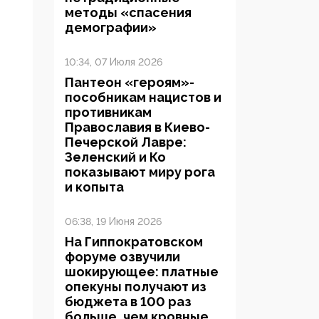
методы «спасения
демографии»
10:34, 07 Июля 2026
Пантеон «героям»-
пособникам нацистов и
противникам
Православия в Киево-
Печерской Лавре:
Зеленский и Ко
показывают миру рога
и копыта
06:38, 19 Июня 2026
На Гиппократовском
форуме озвучили
шокирующее: платные
опекуны получают из
бюджета в 100 раз
больше, чем кровные