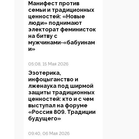
Манифест против
семьи и традиционных
ценностей: «Новые
люди» поднимают
электорат феминисток
на битву с
мужчинами-«бабуинам
и»
05:08, 15 Мая 2026
Эзотерика,
инфоцыганство и
лженаука под ширмой
защиты традиционных
ценностей: кто и с чем
выступал на форуме
«Россия 809. Традиции
будущего»
09:40, 06 Мая 2026