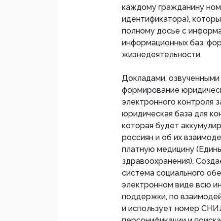
каждому гражданину номе
идентификатора), которы
полному досье с информа
информационных баз, фо
жизнедеятельности.
Докладами, озвученными 
формирование юридическ
электронного контроля з
юридическая база для ко
которая будет аккумули
россиян и об их взаимод
платную медицину (Един
здравоохранения). Созда
система социального обе
электронном виде всю и
поддержки, по взаимоде
и использует номер СНИЛ
персонификации и поиска