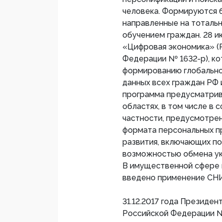
человека. Формируются б
направленные на тоталь
обучением граждан. 28 и
«Цифровая экономика» (
Федерации № 1632-р), ко
формированию глобально
данных всех граждан РФ 
программа предусматрив
областях, в том числе в 
частности, предусмотре
формата персональных п
развития, включающих по
возможностью обмена ук
В имущественной сфере 
введено применение СНИ
31.12.2017 года Президе
Российской Федерации №