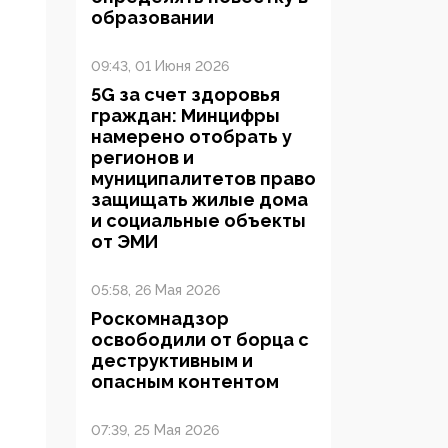
образовании
09:43, 01 Июня 2026
5G за счет здоровья
граждан: Минцифры
намерено отобрать у
регионов и
муниципалитетов право
защищать жилые дома
и социальные объекты
от ЭМИ
05:58, 26 Мая 2026
Роскомнадзор
освободили от борца с
деструктивным и
опасным контентом
07:39, 25 Мая 2026