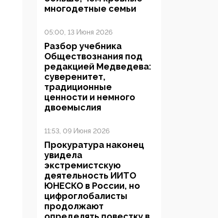
многодетные семьи
05:00, 13 Июня 2026
Разбор учебника
Обществознания под
редакцией Медведева:
суверенитет,
традиционные
ценности и немного
двоемыслия
11:53, 09 Июня 2026
Прокуратура наконец
увидела
экстремистскую
деятельность ИИТО
ЮНЕСКО в России, но
цифроглобалисты
продолжают
определять повестку в