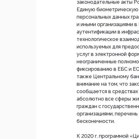
законодательные акты Р
Единую биометрическую с
персональных данных гр
и иными организациями в
аутентификации в инфра
технологическое взаимо
используемых для предо
услуг в электронной фор
неограниченные полномоч
фиксированию в ЕБС и Е
также Центральному бан
внимание на том, что зак
сообщается в средствах
абсолютно все сферы жи
граждан с государственн
организациями, перечень
бесконечности.
К 2020 г. программой «Ц