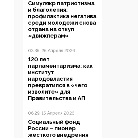
Симулякр патриотизма
и благолепия:
профилактика негатива
среди молодежи снова
отдана на откуп
«движперам»
03:35, 25 Апреля 2026
120 лет
парламентаризма: как
институт
народовластия
превратился в «чего
изволите» для
Правительства и АП
06:29, 15 Апреля 2026
Социальный фонд
России – пионер
жесткого внедрения