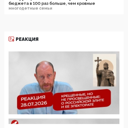
бюджета в 100 раз больше, чем кровные
многодетные семьи
05:00, 13 Июня 2026
Разбор учебника Обществознания под редакцией
Медведева: суверенитет, традиционные ценности
и немного двоемыслия
РЕАКЦИЯ
11:53, 09 Июня 2026
Прокуратура наконец увидела экстремистскую
деятельность ИИТО ЮНЕСКО в России, но
цифроглобалисты продолжают определять
повестку в образовании
09:43, 01 Июня 2026
5G за счет здоровья граждан: Минцифры намерено
отобрать у регионов и муниципалитетов право
защищать жилые дома и социальные объекты от
ЭМИ
05:58, 26 Мая 2026
Роскомнадзор освободили от борца с
деструктивным и опасным контентом
07:39, 25 Мая 2026
Манифест против семьи и традиционных