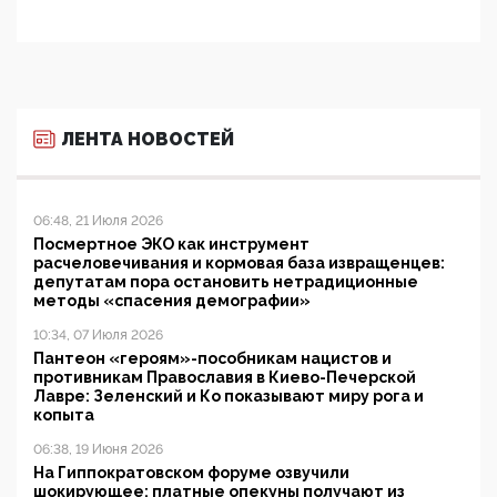
ЛЕНТА НОВОСТЕЙ
06:48, 21 Июля 2026
Посмертное ЭКО как инструмент
расчеловечивания и кормовая база извращенцев:
депутатам пора остановить нетрадиционные
методы «спасения демографии»
10:34, 07 Июля 2026
Пантеон «героям»-пособникам нацистов и
противникам Православия в Киево-Печерской
Лавре: Зеленский и Ко показывают миру рога и
копыта
06:38, 19 Июня 2026
На Гиппократовском форуме озвучили
шокирующее: платные опекуны получают из