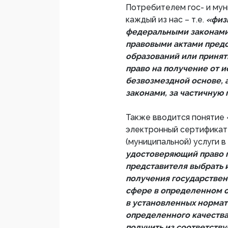
Потребителем гос- и мун
каждый из нас – т.е.
«физ
федеральными законами
правовыми актами пред
образований или принят
право на получение от и
безвозмездной основе, 
законами, за частичную 
Также вводится понятие 
электронный сертификат
(муниципальной) услуги 
удостоверяющий право п
представителя выбрать 
получения государствен
сфере в определенном о
в установленных норма
определенного качества
получить из соответст