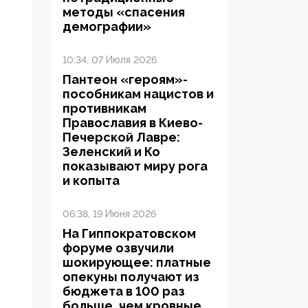
методы «спасения
демографии»
10:34, 07 Июля 2026
Пантеон «героям»-
пособникам нацистов и
противникам
Православия в Киево-
Печерской Лавре:
Зеленский и Ко
показывают миру рога
и копыта
06:38, 19 Июня 2026
На Гиппократовском
форуме озвучили
шокирующее: платные
опекуны получают из
бюджета в 100 раз
больше, чем кровные