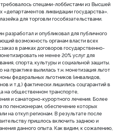
 и требовалось спецами-лоббистами из Высшей
х «департаментов ликвидации государства».
 лазейка для торговли гособязательствами.
фин разработал и опубликовал для публичного
ающий возможность органам власти всех
заказ в рамках договоров государственно-
монетизировать не менее 20% услуг для
вания, спорта, культуры и социальной защиты.
 на практике вылилась т.н. монетизация льгот
лионы федеральных льготников (инвалидов,
ов и т.д.) фактически лишились соцгарантий в
да на общественном транспорте,
ния и санаторно-курортного лечения. Более
а по пенсионерам, обеспечение которых
ли на откуп регионам. В результате после
вительству пришлось включить заднюю и
анения данного опыта. Как видим, к сожалению,