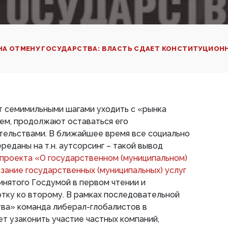
НА ОТМЕНУ ГОСУДАРСТВА: ВЛАСТЬ СДАЕТ КОНСТИТУЦИОН
 семимильными шагами уходить с «рынка
тем, продолжают оставаться его
тельствами. В ближайшее время все социально
реданы на т.н. аутсорсинг – такой вывод
проекта «О государственном (муниципальном)
азание государственных (муниципальных) услуг
ринятого Госдумой в первом чтении и
тку ко второму. В рамках последовательной
тва» команда либерал-глобалистов в
т узаконить участие частных компаний,