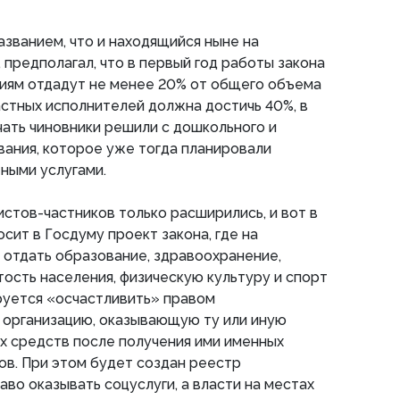
азванием, что и находящийся ныне на
 предполагал, что в первый год работы закона
циям отдадут не менее 20% от общего объема
 частных исполнителей должна достичь 40%, в
чать чиновники решили с дошкольного и
ания, которое уже тогда планировали
ными услугами.
истов-частников только расширились, и вот в
осит в Госдуму проект закона, где на
 отдать образование, здравоохранение,
тость населения, физическую культуру и спорт
руется «осчастливить» правом
 организацию, оказывающую ту или иную
х средств после получения ими именных
в. При этом будет создан реестр
аво оказывать соцуслуги, а власти на местах