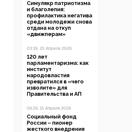
Симулякр патриотизма
и благолепия:
профилактика негатива
среди молодежи снова
отдана на откуп
«движперам»
03:35, 25 Апреля 2026
120 лет
парламентаризма: как
институт
народовластия
превратился в «чего
изволите» для
Правительства и АП
06:29, 15 Апреля 2026
Социальный фонд
России – пионер
жесткого внедрения