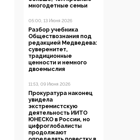
многодетные семьи
05:00, 13 Июня 2026
Разбор учебника
Обществознания под
редакцией Медведева:
суверенитет,
традиционные
ценности и немного
двоемыслия
11:53, 09 Июня 2026
Прокуратура наконец
увидела
экстремистскую
деятельность ИИТО
ЮНЕСКО в России, но
цифроглобалисты
продолжают
определять повестку в