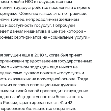
нимателей и НКО в государственном
нении, трудоустройстве населения и открыть
ормушке. Объясняется все это, по традиции,
иями, точнее, непреодолимым желанием
во и доступность госуслуг. Попробуем
едет данная инициатива, в центре которой –
ронных сертификатов на «социальные услуги»
 запущен еще в 2010 г., когда был принят
 организации предоставления государственных
 Там о «частном подряде» еще ничего не
ведено само лукавое понятие «госуслуги» и
ть оказания их на возмездной основе. Тогда
аты из условно оппозиционных думских
зывали: тихой сапой происходит отчуждение
ждан на общедоступность и бесплатность
 России, гарантированных ст. 41 и 43
иноросовское большинство оперативно