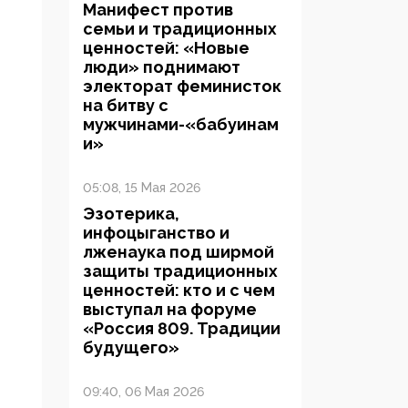
Манифест против
семьи и традиционных
ценностей: «Новые
люди» поднимают
электорат феминисток
на битву с
мужчинами-«бабуинам
и»
05:08, 15 Мая 2026
Эзотерика,
инфоцыганство и
лженаука под ширмой
защиты традиционных
ценностей: кто и с чем
выступал на форуме
«Россия 809. Традиции
будущего»
09:40, 06 Мая 2026