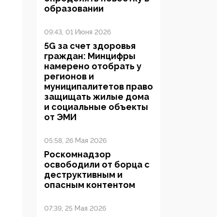
образовании
09:43, 01 Июня 2026
5G за счет здоровья
граждан: Минцифры
намерено отобрать у
регионов и
муниципалитетов право
защищать жилые дома
и социальные объекты
от ЭМИ
05:58, 26 Мая 2026
Роскомнадзор
освободили от борца с
деструктивным и
опасным контентом
07:39, 25 Мая 2026