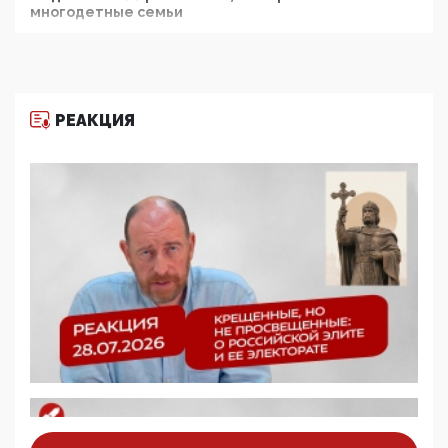
многодетные семьи
05:00, 13 Июня 2026
Разбор учебника Обществознания под редакцией
Медведева: суверенитет, традиционные ценности
и немного двоемыслия
РЕАКЦИЯ
11:53, 09 Июня 2026
Прокуратура наконец увидела экстремистскую
деятельность ИИТО ЮНЕСКО в России, но
цифроглобалисты продолжают определять
повестку в образовании
09:43, 01 Июня 2026
5G за счет здоровья граждан: Минцифры намерено
отобрать у регионов и муниципалитетов право
защищать жилые дома и социальные объекты от
ЭМИ
05:58, 26 Мая 2026
Роскомнадзор освободили от борца с
деструктивным и опасным контентом
07:39, 25 Мая 2026
Манифест против семьи и традиционных
ценностей: «Новые люди» поднимают электорат