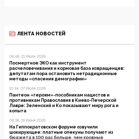
ЛЕНТА НОВОСТЕЙ
06:48, 21 Июля 2026
Посмертное ЭКО как инструмент
расчеловечивания и кормовая база извращенцев:
депутатам пора остановить нетрадиционные
методы «спасения демографии»
10:34, 07 Июля 2026
Пантеон «героям»-пособникам нацистов и
противникам Православия в Киево-Печерской
Лавре: Зеленский и Ко показывают миру рога и
копыта
06:38, 19 Июня 2026
На Гиппократовском форуме озвучили
шокирующее: платные опекуны получают из
бюджета в 100 раз больше, чем кровные