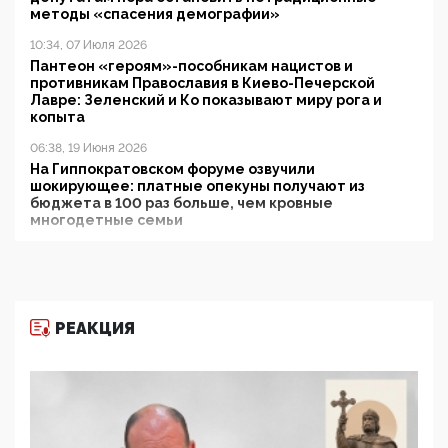
методы «спасения демографии»
10:34, 07 Июля 2026
Пантеон «героям»-пособникам нацистов и
противникам Православия в Киево-Печерской
Лавре: Зеленский и Ко показывают миру рога и
копыта
06:38, 19 Июня 2026
На Гиппократовском форуме озвучили
шокирующее: платные опекуны получают из
бюджета в 100 раз больше, чем кровные
многодетные семьи
05:00, 13 Июня 2026
Разбор учебника Обществознания под редакцией
Медведева: суверенитет, традиционные ценности
и немного двоемыслия
РЕАКЦИЯ
11:53, 09 Июня 2026
Прокуратура наконец увидела экстремистскую
деятельность ИИТО ЮНЕСКО в России, но
цифроглобалисты продолжают определять
повестку в образовании
09:43, 01 Июня 2026