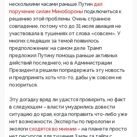
несколькими часами раньше Путин
дал
поручение силам Минобороны
подключиться к
решению этой проблемы. Очень странное
совпадение, потому что до 31 июля авиация не
участвовала в тушениях от слова «совсем». У
многих следящих за темой появилось
предположение: на самом деле Трамп
предложил Путину помощь раньше активных
действий последнего, но в Администрации
Президента решили попридержать эту новость
и предпринять хоть что-то, дабы уж совсем не
позориться.
Эту догадку вряд ли удастся проверить, но факт
в следующем – власти умудрились довести
ситуацию до края, когда поправить что-либо уже
нет возможности. Эксперты по пирологии и
экологи
сходятся во мнении
– на планете просто
нет ресурсов для тушения 3 млн. га тайги с