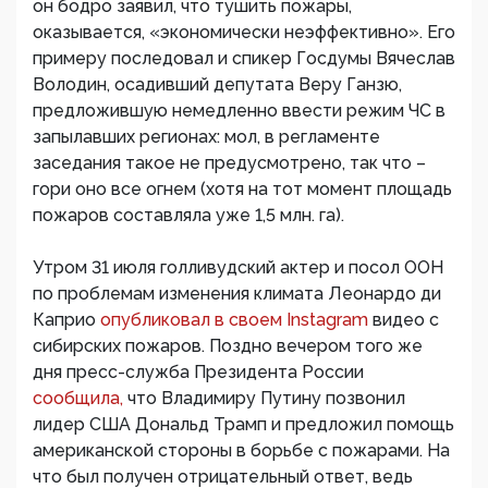
он бодро заявил, что тушить пожары,
оказывается, «экономически неэффективно». Его
примеру последовал и спикер Госдумы Вячеслав
Володин, осадивший депутата Веру Ганзю,
предложившую немедленно ввести режим ЧС в
запылавших регионах: мол, в регламенте
заседания такое не предусмотрено, так что –
гори оно все огнем (хотя на тот момент площадь
пожаров составляла уже 1,5 млн. га).
Утром 31 июля голливудский актер и посол ООН
по проблемам изменения климата Леонардо ди
Каприо
опубликовал в своем Instagram
видео с
сибирских пожаров. Поздно вечером того же
дня пресс-служба Президента России
сообщила,
что Владимиру Путину позвонил
лидер США Дональд Трамп и предложил помощь
американской стороны в борьбе с пожарами. На
что был получен отрицательный ответ, ведь