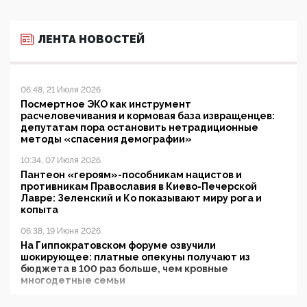
ЛЕНТА НОВОСТЕЙ
06:48, 21 Июля 2026
Посмертное ЭКО как инструмент
расчеловечивания и кормовая база извращенцев:
депутатам пора остановить нетрадиционные
методы «спасения демографии»
10:34, 07 Июля 2026
Пантеон «героям»-пособникам нацистов и
противникам Православия в Киево-Печерской
Лавре: Зеленский и Ко показывают миру рога и
копыта
06:38, 19 Июня 2026
На Гиппократовском форуме озвучили
шокирующее: платные опекуны получают из
бюджета в 100 раз больше, чем кровные
многодетные семьи
05:00, 13 Июня 2026