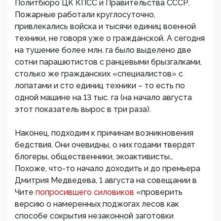
Политбюро ЦК КПСС и Правительства СССР.
Пожарные работали круглосуточно,
привлекались войска и тысячи единиц военной
техники, не говоря уже о гражданской. А сегодня
на тушение более млн. га было выделено две
сотни парашютистов с ранцевыми брызгалками,
столько же гражданских «специалистов» с
лопатами и сто единиц техники – то есть по
одной машине на 13 тыс. га (на начало августа
этот показатель вырос в три раза).
Наконец, подходим к причинам возникновения
бедствия. Они очевидны, о них годами твердят
блогеры, общественники, экоактивисты…
Похоже, что-то начало доходить и до премьера
Дмитрия Медведева, 1 августа на совещании в
Чите
попросившего силовиков
«проверить
версию о намеренных поджогах лесов как
способе сокрытия незаконной заготовки