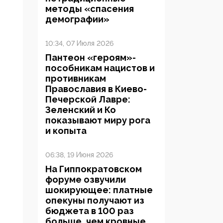
методы «спасения
демографии»
10:34, 07 Июля 2026
Пантеон «героям»-
пособникам нацистов и
противникам
Православия в Киево-
Печерской Лавре:
Зеленский и Ко
показывают миру рога
и копыта
06:38, 19 Июня 2026
На Гиппократовском
форуме озвучили
шокирующее: платные
опекуны получают из
бюджета в 100 раз
больше, чем кровные