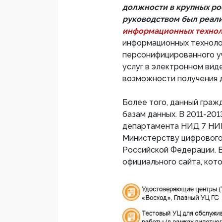
должности в крупных рос
руководством был реал
информационных технол
информационных техноло
персонифицированного у
услуг в электронном вид
возможности получения д
Более того, данный граж
базам данных. В 2011-201
департамента НИД 7 НИ
Министерству цифрового 
Российской Федерации. В
официального сайта, кот