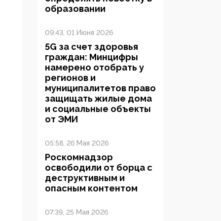
образовании
09:43, 01 Июня 2026
5G за счет здоровья
граждан: Минцифры
намерено отобрать у
регионов и
муниципалитетов право
защищать жилые дома
и социальные объекты
от ЭМИ
05:58, 26 Мая 2026
Роскомнадзор
освободили от борца с
деструктивным и
опасным контентом
07:39, 25 Мая 2026