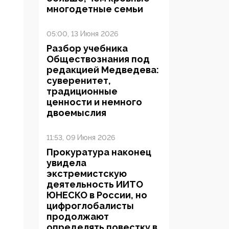
многодетные семьи
05:00, 13 Июня 2026
Разбор учебника
Обществознания под
редакцией Медведева:
суверенитет,
традиционные
ценности и немного
двоемыслия
11:53, 09 Июня 2026
Прокуратура наконец
увидела
экстремистскую
деятельность ИИТО
ЮНЕСКО в России, но
цифроглобалисты
продолжают
определять повестку в