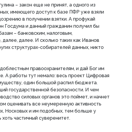
гулина – закон еще не принят, а одного из
ных, имеющего доступ к базе ПФР уже взяли
дозрению в получении взятки. А профукай
кон Госдума и данный гражданин получил бы
азам – банковским, налоговым,
 далее, далее. И сколько таких как Иванов
других структурах-собирателей данных, никто
доблестным правоохранителям, и дай Бог им
е. А работы тут немало: весь проект Цифровая
муществу, один большой распил бюджета.
щий государственной безопасности. И чем
водство силовых органов это поймет, и начнет
м оценивать все неумеренную активность
х, Носковых и им подобных, тем больше у
 хоть частичный суверенитет.