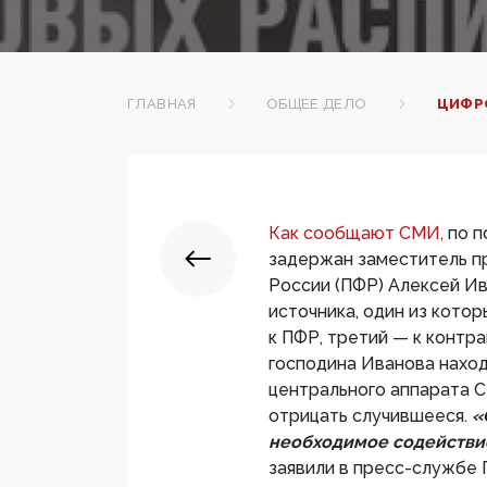
ГЛАВНАЯ
ОБЩЕЕ ДЕЛО
ЦИФР
Как сообщают СМИ,
по п
задержан заместитель п
России (ПФР) Алексей Ив
источника, один из котор
к ПФР, третий — к контр
господина Иванова нахо
центрального аппарата С
отрицать случившееся.
«
необходимое содействи
заявили в пресс-службе 