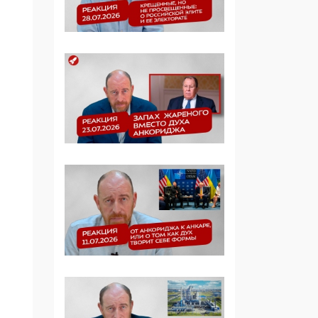
Симулякр патриотизма
и благолепия:
профилактика негатива
среди молодежи снова
отдана на откуп
«движперам»
03:35, 25 Апреля 2026
120 лет
парламентаризма: как
институт
народовластия
превратился в «чего
изволите» для
Правительства и АП
06:29, 15 Апреля 2026
Социальный фонд
России – пионер
жесткого внедрения