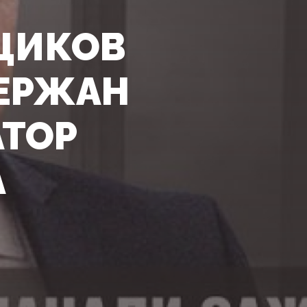
ЩИКОВ
ДЕРЖАН
ТОР
А