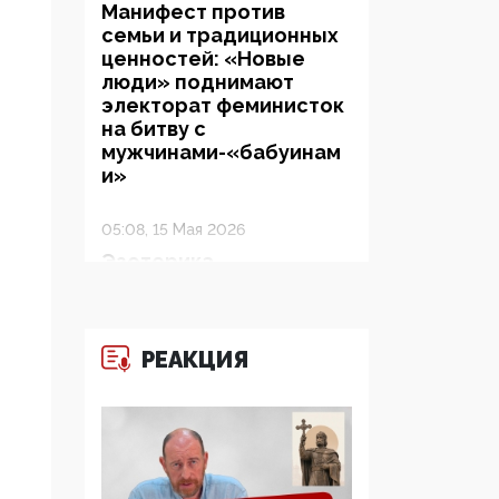
Манифест против
семьи и традиционных
ценностей: «Новые
люди» поднимают
электорат феминисток
на битву с
мужчинами-«бабуинам
и»
05:08, 15 Мая 2026
Эзотерика,
инфоцыганство и
лженаука под ширмой
защиты традиционных
ценностей: кто и с чем
РЕАКЦИЯ
выступал на форуме
«Россия 809. Традиции
будущего»
09:40, 06 Мая 2026