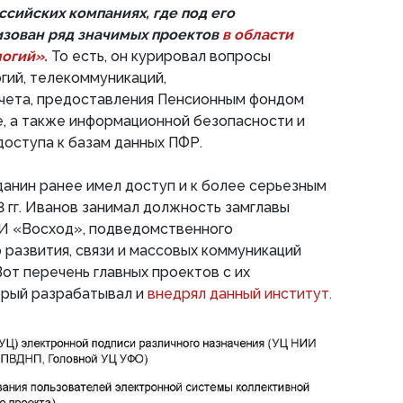
сийских компаниях, где под его
изован ряд значимых проектов
в области
огий».
То есть, он курировал вопросы
гий, телекоммуникаций,
чета, предоставления Пенсионным фондом
е, а также информационной безопасности и
оступа к базам данных ПФР.
данин ранее имел доступ и к более серьезным
3 гг. Иванов занимал должность замглавы
И «Восход», подведомственного
развития, связи и массовых коммуникаций
от перечень главных проектов с их
орый разрабатывал и
внедрял данный институт.