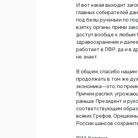
И вот какая выходит заго
главных собирателей дан
под белы рученьки по по
взятку органы, прими за
доступ вообще к любым б
здравоохранения и далее,
работает в ПФР, да и в 
не знает.
В общем, спасибо нашим 
продолжать в том же дух
экономика—это, по преи
Причем распил, угрожаю
раньше Президент и руко
соответствующим образо
всяких Грефов, Орешкины
России шансов сохранить