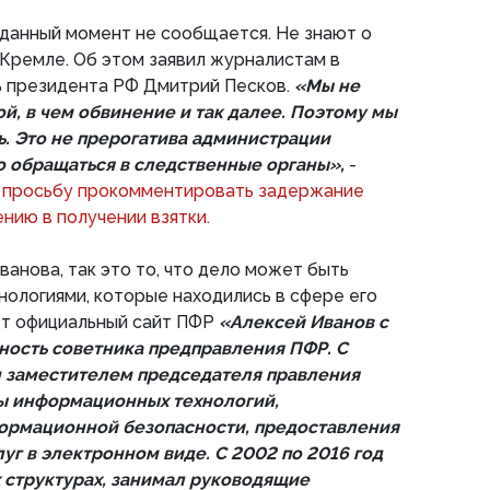
данный момент не сообщается. Не знают о
 Кремле. Об этом заявил журналистам в
ь президента РФ Дмитрий Песков.
«Мы не
ой, в чем обвинение и так далее. Поэтому мы
ь. Это не прерогатива администрации
о обращаться в следственные органы»,
-
на просьбу прокомментировать задержание
нию в получении взятки.
ванова, так это то, что дело может быть
нологиями, которые находились в сфере его
ет официальный сайт ПФР
«Алексей Иванов с
ность советника предправления ПФР. С
н заместителем председателя правления
ы информационных технологий,
ормационной безопасности, предоставления
г в электронном виде. С 2002 по 2016 год
 структурах, занимал руководящие