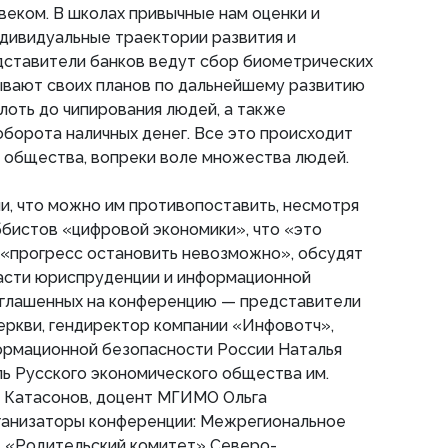
веком. В школах привычные нам оценки и
дивидуальные траектории развития и
дставители банков ведут сбор биометрических
ывают своих планов по дальнейшему развитию
оть до чипирования людей, а также
борота наличных денег. Все это происходит
я общества, вопреки воле множества людей.
и, что можно им противопоставить, несмотря
ббистов «цифровой экономики», что «это
 «прогресс остановить невозможно», обсудят
асти юриспруденции и информационной
иглашенных на конференцию — представители
еркви, гендиректор компании «Инфовотч»,
ормационной безопасности России Наталья
ь Русского экономического общества им.
н Катасонов, доцент МГИМО Ольга
рганизаторы конференции: Межрегиональное
 «Родительский комитет» Северо-