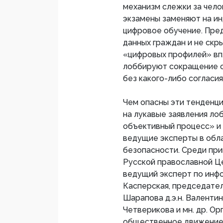
механизм слежки за чело
экзамены заменяют на ин
цифровое обучение. Пре
данных граждан и не скр
«цифровых профилей» впл
лоббируют сокращение о
без какого-либо согласи
Чем опасны эти тенденци
на лукавые заявления ло
объективный процесс» и
ведущие эксперты в обл
безопасности. Среди пр
Русской православной Ц
ведущий эксперт по инф
Касперская, председател
Шарапова д.э.н. Валенти
Четверикова и мн. др. О
общественное движение