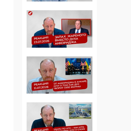
Симулякр патриотизма
и благолепия:
профилактика негатива
среди молодежи снова
отдана на откуп
«движперам»
03:35, 25 Апреля 2026
120 лет
парламентаризма: как
институт
народовластия
превратился в «чего
изволите» для
Правительства и АП
06:29, 15 Апреля 2026
Социальный фонд
России – пионер