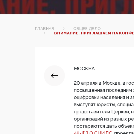
ГЛАВНАЯ
ОБЩЕЕ ДЕЛО
ВНИМАНИЕ, ПРИГЛАШАЕМ НА КОНФ
МОСКВА
20 апреля в Москве, в г
посвященная последним 
оцифровки населения и з
выступят юристы, специ
представители Церкви, 
организаций из разных р
постараются дать объект
48-ФЗ О СНИЛС,
проекта