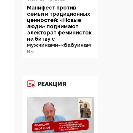
Манифест против
семьи и традиционных
ценностей: «Новые
люди» поднимают
электорат феминисток
на битву с
мужчинами-«бабуинам
и»
05:08, 15 Мая 2026
Эзотерика,
инфоцыганство и
РЕАКЦИЯ
лженаука под ширмой
защиты традиционных
ценностей: кто и с чем
выступал на форуме
«Россия 809. Традиции
будущего»
09:40, 06 Мая 2026