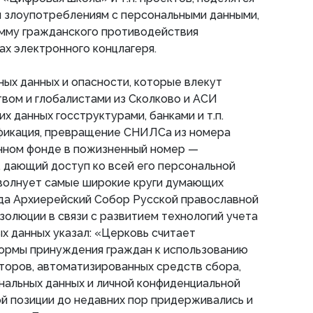
 злоупотреблениям с персональными данными,
амму гражданского противодействия
ах электронного концлагеря.
ых данных и опасности, которые влекут
вом и глобалистами из Сколково и АСИ
х данных госструктурами, банками и т.п.
фикация, превращение СНИЛСа из номера
онном фонде в пожизненный номер —
 дающий доступ ко всей его персональной
 волнует самые широкие круги думающих
ода Архиерейский Собор Русской православной
золюции в связи с развитием технологий учета
х данных указал: «Церковь считает
рмы принуждения граждан к использованию
торов, автоматизированных средств сбора,
нальных данных и личной конфиденциальной
й позиции до недавних пор придерживались и