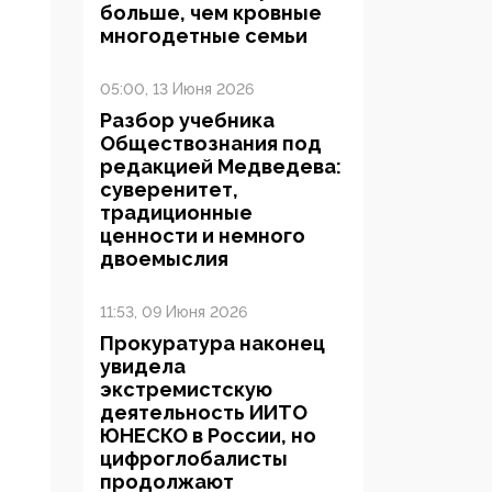
больше, чем кровные
многодетные семьи
05:00, 13 Июня 2026
Разбор учебника
Обществознания под
редакцией Медведева:
суверенитет,
традиционные
ценности и немного
двоемыслия
11:53, 09 Июня 2026
Прокуратура наконец
увидела
экстремистскую
деятельность ИИТО
ЮНЕСКО в России, но
цифроглобалисты
продолжают