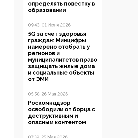
определять повестку в
образовании
09:43, 01 Июня 2026
5G за счет здоровья
граждан: Минцифры
намерено отобрать у
регионов и
муниципалитетов право
защищать жилые дома
и социальные объекты
от ЭМИ
05:58, 26 Мая 2026
Роскомнадзор
освободили от борца с
деструктивным и
опасным контентом
07:39, 25 Мая 2026