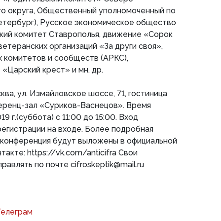
го округа, Общественный уполномоченный по
Петербург), Русское экономическое общество
ский комитет Ставрополья, движение «Сорок
етеранских организаций «За други своя»,
 комитетов и сообществ (АРКС),
Царский крест» и мн. др.
ква, ул. Измайловское шоссе, 71, гостиница
еренц-зал «Суриков-Васнецов». Время
9 г.(суббота) с 11:00 до 15:00. Вход
регистрации на входе. Более подробная
 конференция будут выложены в официальной
акте: https://vk.com/anticifra Cвои
влять по почте cifroskeptik@mail.ru
Телеграм