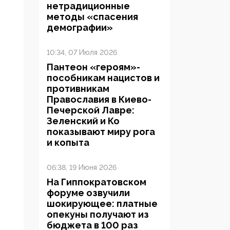
нетрадиционные
методы «спасения
демографии»
10:34, 07 Июля 2026
Пантеон «героям»-
пособникам нацистов и
противникам
Православия в Киево-
Печерской Лавре:
Зеленский и Ко
показывают миру рога
и копыта
06:38, 19 Июня 2026
На Гиппократовском
форуме озвучили
шокирующее: платные
опекуны получают из
бюджета в 100 раз