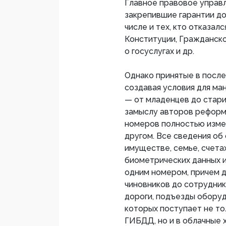
Главное правовое управл
закрепившие гарантии до
числе и тех, кто отказал
Конституции, Гражданско
о госуслугах и др.
Однако принятые в после
создавая условия для ма
— от младенцев до стари
замыслу авторов реформ
номеров полностью измен
другом. Все сведения об
имуществе, семье, счетах
биометрических данных и
одним номером, причем д
чиновников до сотрудник
дороги, подъезды обору
которых поступает не то
ГИБДД, но и в облачные 