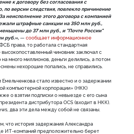
ние к договору без согласования с
о, по версии следствия, повлекло причинение
За неисполнение этого договора с компанией
ежали штрафные санкции на 350 млн руб.,
еньшены до 37 млн руб., и "Почте России"
н руб.»,
—
сообщает информационное
 ФСБ права, то работала стандартная
е высокопоставленный чиновник заключал с
 на много миллионов, деньги делились, а потом
смены нехорошие попались, не справились.
 Емельченкова стало известно и о задержании
ой компьютерной корпорации» (НКК)
кже о взятии подписки о невыезде с его сына
президента дистрибутора OCS (входит в НКК).
ws, два эти дела между собой не связаны.
м, что история задержания Александра
яде ИТ-компаний предположительно берет