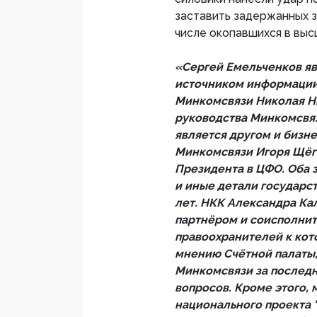
заставить задержанных з
числе окопавшихся в выс
«Сергей Емельченков яв
источником информации.
Минкомсвязи Николая Н
руководства Минкомсвяз
является другом и бизн
Минкомсвязи Игоря Щёг
Президента в ЦФО. Оба 
и иные детали государс
лет. НКК Александра Кал
партнёром и соисполнит
правоохранителей к кот
мнению Счётной палаты,
Минкомсвязи за послед
вопросов. Кроме этого, 
национального проекта 