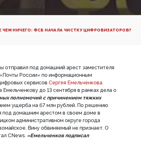
 ЧЕМ НИЧЕГО: ФСБ НАЧАЛА ЧИСТКУ ЦИФРОВИЗАТОРОВ?
цы отправил под домашний арест заместителя
 «Почты России» по информационным
 цифровых сервисов
Сергея Емельченкова.
 Емельченкову до 13 сентября в рамках дела о
ых полномочий с причинением тяжких
нием ущерба на 67 млн рублей. По решению
я под домашним арестом в своем доме в
ицком административном округе города
омайское. Вину обвиняемый не признает. О
тал CNews.
«Емельченков подписал