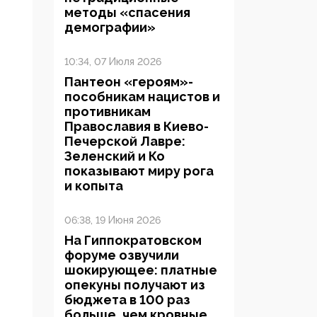
методы «спасения
демографии»
10:34, 07 Июля 2026
Пантеон «героям»-
пособникам нацистов и
противникам
Православия в Киево-
Печерской Лавре:
Зеленский и Ко
показывают миру рога
и копыта
06:38, 19 Июня 2026
На Гиппократовском
форуме озвучили
шокирующее: платные
опекуны получают из
бюджета в 100 раз
больше, чем кровные