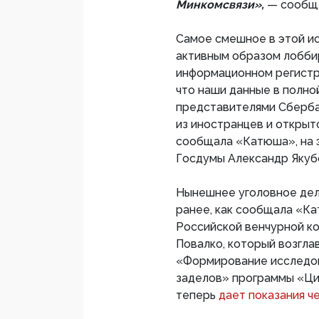
Минкомсвязи»,
— сообща
Самое смешное в этой ис
активным образом лобби
информационном регистре
что наши данные в полно
представителями Сберба
из иностранцев и открыт
сообщала «Катюша», на 
Госдумы Александр Якуб
Нынешнее уголовное дел
ранее, как сообщала «Ка
Российской венчурной к
Повалко, который возгла
«Формирование исследов
заделов» программы «Ци
теперь
дает показания ч