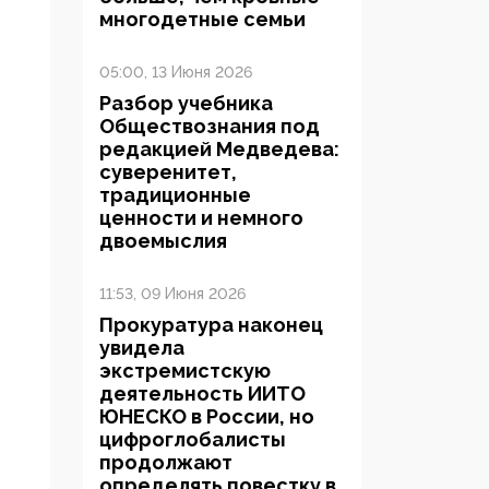
многодетные семьи
05:00, 13 Июня 2026
Разбор учебника
Обществознания под
редакцией Медведева:
суверенитет,
традиционные
ценности и немного
двоемыслия
11:53, 09 Июня 2026
Прокуратура наконец
увидела
экстремистскую
деятельность ИИТО
ЮНЕСКО в России, но
цифроглобалисты
продолжают
определять повестку в