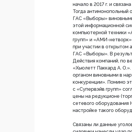
начало в 2017 г. и связа
Тогда антимонопольный 
ГАС «Выборы» виновными 
этой информационной сис
компьютерной техники «А
групп» и «АМИ-нетворк»
при участии в открытом 
ГАС «Выборы». В результ
Действия компаний, по в
«Хьюлетт Паккард А. О.»
органом виновными в на
конкуренции». Помимо эт
с «Супервэйв групп» со
цены на редукционе (тор
сетевого оборудования He
настройке такого оборуд
Связаны ли данные уголов
силовики нанесли удар п