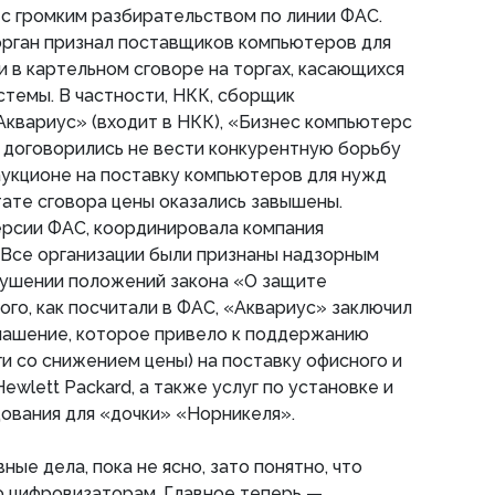
на с громким разбирательством по линии ФАС.
орган признал поставщиков компьютеров для
в картельном сговоре на торгах, касающихся
темы. В частности, НКК, сборщик
квариус» (входит в НКК), «Бизнес компьютерс
 договорились не вести конкурентную борьбу
аукционе на поставку компьютеров для нужд
ате сговора цены оказались завышены.
ерсии ФАС, координировала компания
. Все организации были признаны надзорным
рушении положений закона «О защите
ого, как посчитали в ФАС, «Аквариус» заключил
глашение, которое привело к поддержанию
ги со снижением цены) на поставку офисного и
wlett Packard, а также услуг по установке и
ования для «дочки» «Норникеля».
ные дела, пока не ясно, зато понятно, что
о цифровизаторам. Главное теперь —