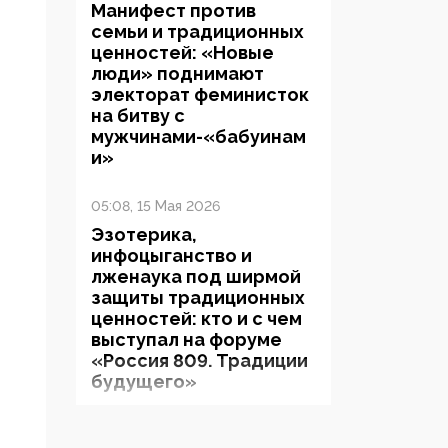
Манифест против
семьи и традиционных
ценностей: «Новые
люди» поднимают
электорат феминисток
на битву с
мужчинами-«бабуинам
и»
05:08, 15 Мая 2026
Эзотерика,
инфоцыганство и
лженаука под ширмой
защиты традиционных
ценностей: кто и с чем
выступал на форуме
«Россия 809. Традиции
будущего»
09:40, 06 Мая 2026