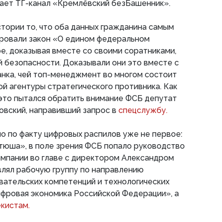
ет ТГ-канал «Кремлёвский безБашенник».
тории то, что оба данных гражданина самым
ровали закон «О едином федеральном
, доказывая вместе со своими соратниками,
й безопасности. Доказывали они это вместе с
нка, чей топ-менеджмент во многом состоит
ой агентуры стратегического противника. Как
это пытался обратить внимание ФСБ депутат
овский, направивший запрос в
спецслужбу.
о по факту цифровых распилов уже не первое:
тюша», в поле зрения ФСБ попало руководство
омпании во главе с директором Александром
влял рабочую группу по направлению
ательских компетенций и технологических
фровая экономика Российской Федерации», а
екистам.