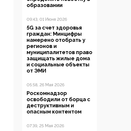
образовании
09:43, 01 Июня 2026
5G за счет здоровья
граждан: Минцифры
намерено отобрать у
регионов и
муниципалитетов право
защищать жилые дома
и социальные объекты
от ЭМИ
05:58, 26 Мая 2026
Роскомнадзор
освободили от борца с
деструктивным и
опасным контентом
07:39, 25 Мая 2026