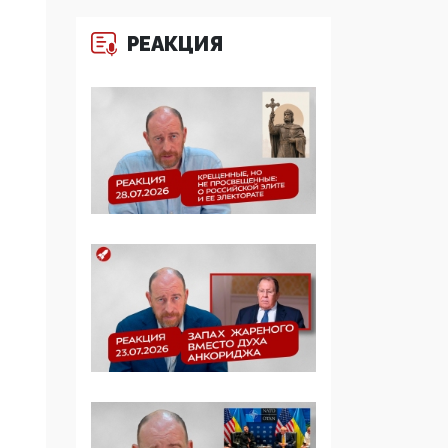
Симулякр патриотизма
и благолепия:
РЕАКЦИЯ
профилактика негатива
среди молодежи снова
отдана на откуп
«движперам»
03:35, 25 Апреля 2026
120 лет
парламентаризма: как
институт
народовластия
превратился в «чего
изволите» для
Правительства и АП
06:29, 15 Апреля 2026
Социальный фонд
России – пионер
жесткого внедрения