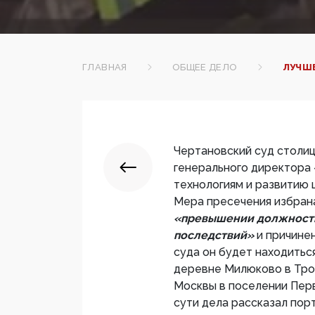
ГЛАВНАЯ
ОБЩЕЕ ДЕЛО
ЛУЧШЕ
Чертановский суд столи
генерального директора
технологиям и развитию
Мера пресечения избрана
«превышении должностн
последствий»
и причине
суда он будет находитьс
деревне Милюково в Тро
Москвы в поселении Перв
сути дела рассказал пор