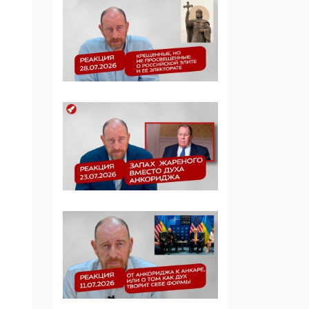
Симулякр патриотизма
и благолепия:
профилактика негатива
среди молодежи снова
отдана на откуп
«движперам»
03:35, 25 Апреля 2026
120 лет
парламентаризма: как
институт
народовластия
превратился в «чего
изволите» для
Правительства и АП
06:29, 15 Апреля 2026
Социальный фонд
России – пионер
жесткого внедрения