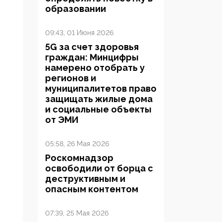
образовании
09:43, 01 Июня 2026
5G за счет здоровья
граждан: Минцифры
намерено отобрать у
регионов и
муниципалитетов право
защищать жилые дома
и социальные объекты
от ЭМИ
05:58, 26 Мая 2026
Роскомнадзор
освободили от борца с
деструктивным и
опасным контентом
07:39, 25 Мая 2026