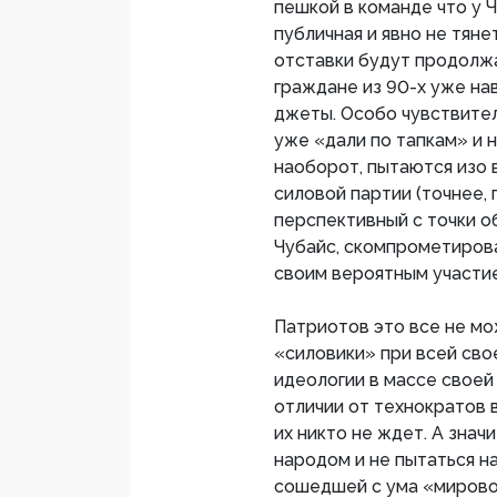
пешкой в команде что у Ч
публичная и явно не тяне
отставки будут продолж
граждане из 90-х уже на
джеты. Особо чувствител
уже «дали по тапкам» и н
наоборот, пытаются изо
силовой партии (точнее, 
перспективный с точки 
Чубайс, скомпрометиров
своим вероятным участи
Патриотов это все не мо
«силовики» при всей сво
идеологии в массе своей
отличии от технократов 
их никто не ждет. А знач
народом и не пытаться н
сошедшей с ума «мирово