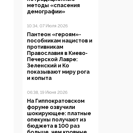
методы «спасения
демографии»
10:34, 07 Июля 2026
Пантеон «героям»-
пособникам нацистов и
противникам
Православия в Киево-
Печерской Лавре:
Зеленский и Ко
показывают миру рога
и копыта
06:38, 19 Июня 2026
На Гиппократовском
форуме озвучили
шокирующее: платные
опекуны получают из
бюджета в 100 раз
больше, чем кровные