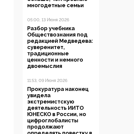
многодетные семьи
05:00, 13 Июня 2026
Разбор учебника
Обществознания под
редакцией Медведева:
суверенитет,
традиционные
ценности и немного
двоемыслия
11:53, 09 Июня 2026
Прокуратура наконец
увидела
экстремистскую
деятельность ИИТО
ЮНЕСКО в России, но
цифроглобалисты
продолжают
определять повестку в