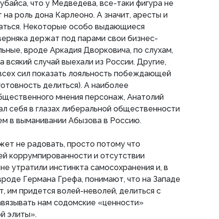
убайса, что у Медведева, все-таки фигура не
т на роль дона Карлеоно. А значит, аресты и
аться. Некоторые особо выдающиеся
верняка держат под парами свои бизнес-
ьные, вроде Аркадия Дворковича, по слухам,
а всякий случай выехали из России. Другие,
 всех сил показать лояльность побеждающей
готовность делиться). А наиболее
общественного мнения персонаж, Анатолий
ал себя в глазах либеральной общественности
ем в выманивании Абызова в Россию.
жет не радовать, просто потому что
ей коррумпированности и отсутствии
 не утратили инстинкта самосохранения и, в
вроде Германа Грефа, понимают, что на Западе
ит, им придется волей-неволей, делиться с
авязывать нам содомские «ценности»
й элиты».