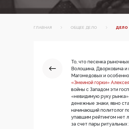
ГЛАВНАЯ
ОБЩЕЕ ДЕЛО
ДЕЛО 
То, что песенка рыночны
Волошина, Дворковича и 
Магомедовых и особенно 
«Змеиной горки» Алексе
войны с Западом эти гос
«невидимую руку рынка»
денежные знаки, явно ст
начинающий политолог по
упавшим рейтингом нет 
за счет пары ритуальных