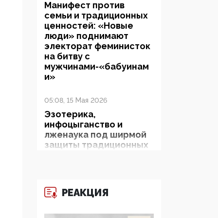
Манифест против
семьи и традиционных
ценностей: «Новые
люди» поднимают
электорат феминисток
на битву с
мужчинами-«бабуинам
и»
05:08, 15 Мая 2026
Эзотерика,
инфоцыганство и
лженаука под ширмой
защиты традиционных
ценностей: кто и с чем
выступал на форуме
«Россия 809. Традиции
будущего»
РЕАКЦИЯ
09:40, 06 Мая 2026