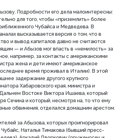
ызову. Подробности его дела малоинтересны:
ельно для того, чтобы «приземлить» более
риближенного Чубайса и Медведева. В
аналах высказывается версия о том, что в
тво и вывод капиталов давно не считаются
дящим — и Абызов мог впасть в «немилость» за
ое, например, за контакты с американскими
нистра жена и дети имеют американское
последнее время проживал в Италии). В этой
ашнее задержание другого крупного
рнатора Хабаровского края, министра и
 Дальнем Востоке Виктора Ишаева, который
я Сечина и который, несмотря на, то что ему
зные обвинения, отделался домашним арестом.
ителей за Абызова, которых проигнорировал
 Чубайс, Наталья Тимакова (бывший пресс-
едева), Аркадий Дворкович (оруженосец и