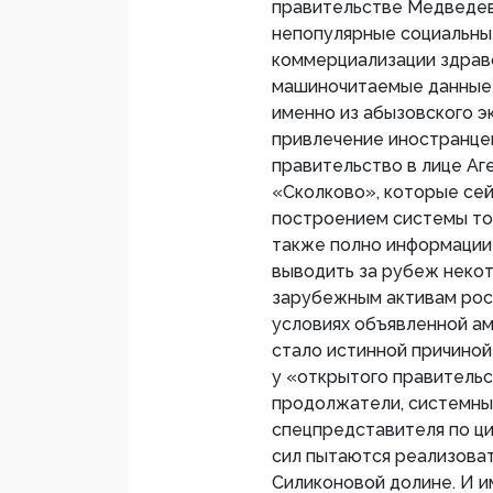
правительстве Медведева
непопулярные социальны
коммерциализации здраво
машиночитаемые данные)
именно из абызовского э
привлечение иностранце
правительство в лице Аг
«Сколково», которые се
построением системы тот
также полно информации 
выводить за рубеж некот
зарубежным активам росс
условиях объявленной ам
стало истинной причиной
у «открытого правительс
продолжатели, системны
спецпредставителя по ци
сил пытаются реализоват
Силиконовой долине. И и