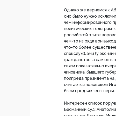
Однако же вернемся к Аб
оно было нужно исключит
чем информированного п
политических телеграм-к
российской элите воровс
чем-то из ряда вон выхо
что-то более существенн
спецслужбами (у экс-ми
гражданство, а сам он в 
связи показательно вчер
чиновника, бывшего губе
полпреда президента на
считается человеком Игор
были предъявлены серье
Интересен список поруч
Басманный суд: Анатолий
секретарь Дмитрия Медв