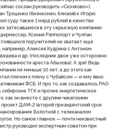
ейчас сослан руководить «Сколково»),
н Троценко (бизнесмен, близкий к Игорю
ил суду также 1 млрд рублей в качестве
акже затесавшиеся в эту серьезную компанию
ермессер, Ксения Раппопорт и Чулпан
стоявшихся поручителей не хватает еще
, например, Алексея Кудрина с Антоном
ведева и др. (последние двое уже осторожно
основанности ареста Абызова). А зря! Ведь
мпании не меньше 10 лет, а до этого как
тал плечом к плечу с Чубайсом — и ему явно
ративникам ФСБ. И про то, как создавалось РАО
 сибирские ТГК и прочее энергетическое
о, как он вместе с другими чикагскими
 проект ДАМ-2 (второй президентский срок
инансирование Болотной с телеканалом
ругое. Но самое главное — почти неизвестный
нистр руководил экспертным советом при