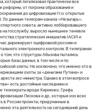
, который легализовал практически все
е реформы, от погрома образования и
охранения до цифровизации (т.н. открытые
. По данным телеграм-канала «Незыгарь»,
кспертного совета, активно лоббировавшего
в на госслужбу, выросло нынешнее теневое
ентства стратегических инициатив (АСИ) и
йчас дирижируют оцифровкой россиян и
ального электронного контроля. В телеграмах
о том, что структуры Абызова пытались
орые базы данных, в том числе и по
ийской элиты. Не исключено, что именно это в
ериканцами охоты за «деньгами Путина» и
 ареста экс-министра. Однако в этом вопросе
тва» есть достойные наследники и
е технократы вроде Кириенко, Грефа,
фровизации Пескова и др., которые изо всех
ь в России проекты, придуманные в
менно эта деятельность на сегодняшний день