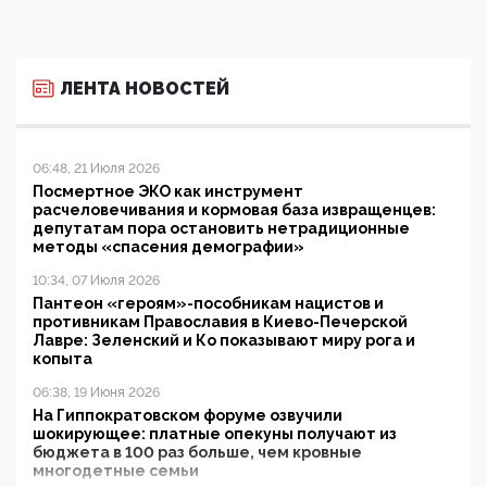
ЛЕНТА НОВОСТЕЙ
06:48, 21 Июля 2026
Посмертное ЭКО как инструмент
расчеловечивания и кормовая база извращенцев:
депутатам пора остановить нетрадиционные
методы «спасения демографии»
10:34, 07 Июля 2026
Пантеон «героям»-пособникам нацистов и
противникам Православия в Киево-Печерской
Лавре: Зеленский и Ко показывают миру рога и
копыта
06:38, 19 Июня 2026
На Гиппократовском форуме озвучили
шокирующее: платные опекуны получают из
бюджета в 100 раз больше, чем кровные
многодетные семьи