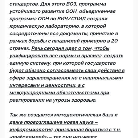
стандартов. Для этого ВОЗ, программа
устойчивого развития ООН, объединенная
программа ООН по ВИЧ/СПИД создали
юридическую лабораторию, в которой
сосредоточены все документы, принятые в
рамках борьбы с пандемией примерно в 20
странах.
Речь сегодня идет о том, чтобы
унифицировать все нормы и правила, создать
единую систему, при которой государство
будет обязано согласовывать свои действия в
сфере здравоохранения не с национальными
интересами и ценностями, а с
международными обязательствами при
реагировании на угрозы здоровью.
Так же
создается методологическая база и
даже провозглашена новая наука –
инфодемиология, призванная бороться с т.н.
«инфодемией» – так они называют