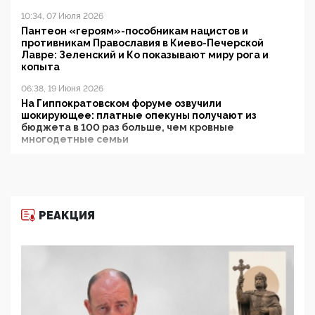
10:34, 07 Июля 2026
Пантеон «героям»-пособникам нацистов и
противникам Православия в Киево-Печерской
Лавре: Зеленский и Ко показывают миру рога и
копыта
06:38, 19 Июня 2026
На Гиппократовском форуме озвучили
шокирующее: платные опекуны получают из
бюджета в 100 раз больше, чем кровные
многодетные семьи
05:00, 13 Июня 2026
Разбор учебника Обществознания под редакцией
Медведева: суверенитет, традиционные ценности
и немного двоемыслия
РЕАКЦИЯ
11:53, 09 Июня 2026
Прокуратура наконец увидела экстремистскую
деятельность ИИТО ЮНЕСКО в России, но
цифроглобалисты продолжают определять
повестку в образовании
09:43, 01 Июня 2026
5G за счет здоровья граждан: Минцифры намерено