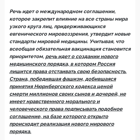
Речь идет о международном соглашении,
которое закрепит влияние на все страны мира
узкого круга лиц, придерживающихся
евгенического мировоззрения, утвердит новые
стандарты мировой медицины. Учитывая, что
всеобщая обязательная вакцинация становится
приоритетом,
речь идет о создании нового
медицинского порядка, в котором Россия
лишится права отстаивать свою безопасность.
Страна, победившая фашизм, добившаяся
принятия Нюрнбергского кодекса ценой
смерти миллионов своих сынов и дочерей, не
имеет нравственного морального и
человеческого права подписывать подобное
соглашение, на базе которого открыто
происходит реализация нового мирового
порядка.