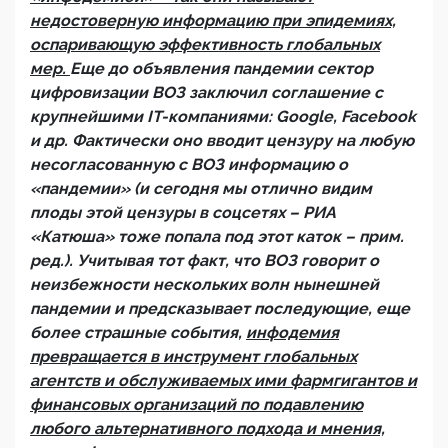
недостоверную информацию при эпидемиях,
оспаривающую эффективность глобальных
мер.
Еще до объявления пандемии сектор
цифровизации ВОЗ заключил соглашение с
крупнейшими IT-компаниями: Google, Facebook
и др. Фактически оно вводит цензуру на любую
несогласованную с ВОЗ информацию о
«пандемии» (и сегодня мы отлично видим
плоды этой цензуры в соцсетях – РИА
«Катюша» тоже попала под этот каток – прим.
ред.). Учитывая тот факт, что ВОЗ говорит о
неизбежности нескольких волн нынешней
пандемии и предсказывает последующие, еще
более страшные события,
инфодемия
превращается в инструмент глобальных
агентств и обслуживаемых ими фармгигантов и
финансовых организаций по подавлению
любого альтернативного подхода и мнения,