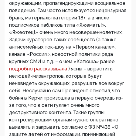
окружающим, пропагандирующими асоциальное
поведение. Там часто используется нецензурная
брань, материалы категории 18+, а в числе
подписчиков пабликов типа «Яжемать!»,
«Яжеотец!» очень много несовершеннолетних.
Задачи кураторов таких сообществ (а также
антисемейных ток-шоу на «Первом канале»,
канале «Россия», новостной политики ряда
крупных СМИ и т.д. – о чем «Катюша» ранее
подробно рассказывала
) ясны – вырастить
нелюдей-мизантропов, которые будут
ненавидеть окружающих, разрушать все вокруг
себя. Неслучайно сам Президент отметил, что
бойня в Керчи произошла в первую очередь из-
за того, что в сети гуляет очень много
деструктивного контента. Такие группы
контролирующим органам нужно оперативно
выявлять и закрывать согласно с ФЗ №436 «О
защите детей от информации, причиняющей