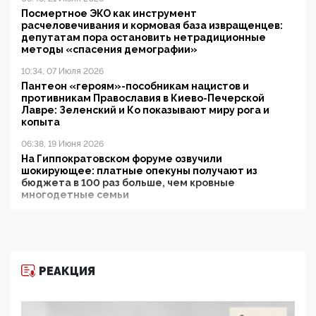
Посмертное ЭКО как инструмент
расчеловечивания и кормовая база извращенцев:
депутатам пора остановить нетрадиционные
методы «спасения демографии»
10:34, 07 Июля 2026
Пантеон «героям»-пособникам нацистов и
противникам Православия в Киево-Печерской
Лавре: Зеленский и Ко показывают миру рога и
копыта
06:38, 19 Июня 2026
На Гиппократовском форуме озвучили
шокирующее: платные опекуны получают из
бюджета в 100 раз больше, чем кровные
многодетные семьи
05:00, 13 Июня 2026
Разбор учебника Обществознания под редакцией
Медведева: суверенитет, традиционные ценности
и немного двоемыслия
РЕАКЦИЯ
11:53, 09 Июня 2026
Прокуратура наконец увидела экстремистскую
деятельность ИИТО ЮНЕСКО в России, но